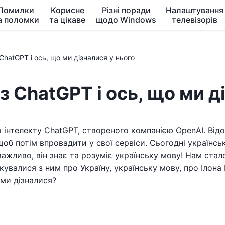
Помилки
Корисне
Різні поради
Налаштування
а поломки
та цікаве
щодо Windows
телевізорів
ChatGPT і ось, що ми дізналися у нього
 ChatGPT і ось, що ми д
 інтелекту ChatGPT, створеного компанією OpenAI. Відом
щоб потім впровадити у свої сервіси. Сьогодні українс
важливо, він знає та розуміє українську мову! Нам ста
увалися з ним про Україну, українську мову, про Ілона Ма
 ми дізналися?