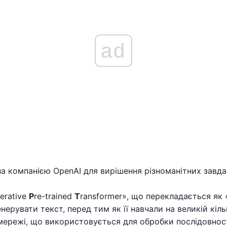
ad
а компанією OpenAI для вирішення різноманітних завда
erative
P
re-trained
T
ransformer», що перекладається як 
енерувати текст, перед тим як її навчали на великій кіл
мережі, що використовується для обробки послідовност