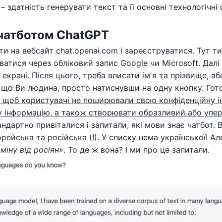
здатність генерувати текст та її основні технологічні 
 чатботом ChatGPT
ти на вебсайт chat.openai.com і зареєструватися. Тут 
атися через обліковий запис Google чи Microsoft. Далі
екрані. Після цього, треба вписати імʼя та прізвище, а
, що Ви людина, просто натиснувши на одну кнопку. Го
, щоб користувачі не поширювали свою конфіденційну і
 інформацію, а також створювати образливий або упер
артно привіталися і запитали, які мови знає чатбот. Ві
корейська та російська (!). У списку нема української!
міну від росіян»
. То де ж вона? І ми про це запитали.