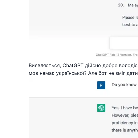
Виявляється, ChatGPT дійсно добре володіє у
мов немає української? Але бот не зміг дати