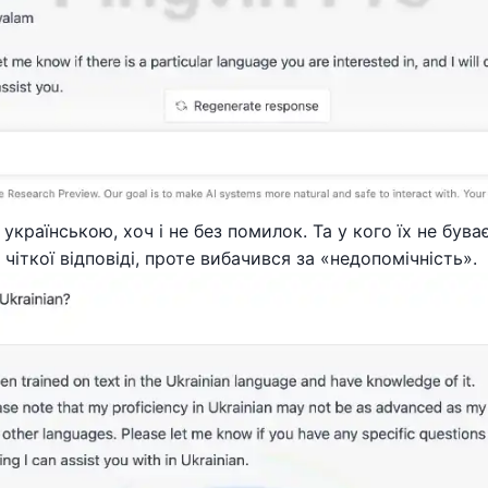
країнською, хоч і не без помилок. Та у кого їх не бува
 чіткої відповіді, проте вибачився за «недопомічність».