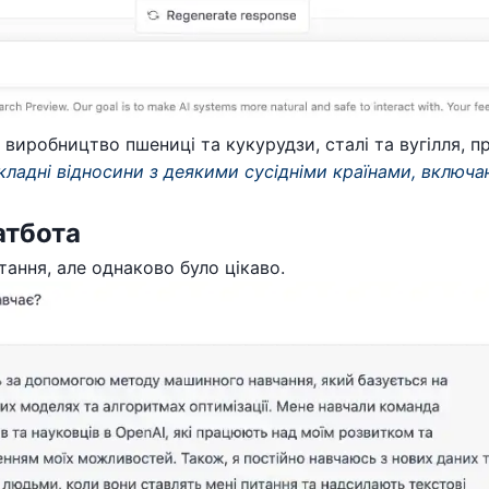
 виробництво пшениці та кукурудзи, сталі та вугілля, пр
кладні відносини з деякими сусідніми країнами, включа
атбота
тання, але однаково було цікаво.