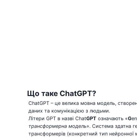
Що таке ChatGPT?
ChatGPT – це велика мовна модель, створен
даних та комунікацією з людьми.
Літери GPT в назві Chat
GPT
означають «
G
en
трансформерна модель
». Система здатна г
трансформерів (конкретний тип нейронної 