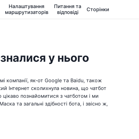
Налаштування
Питання та
Сторінки
маршрутизаторів
відповіді
ізналися у нього
і компанії, як-от Google та Baidu, також
ький Інтернет сколихнула новина, що чатбот
ло цікаво познайомитися з чатботом і ми
ска та загальні здібності бота, і звісно ж,