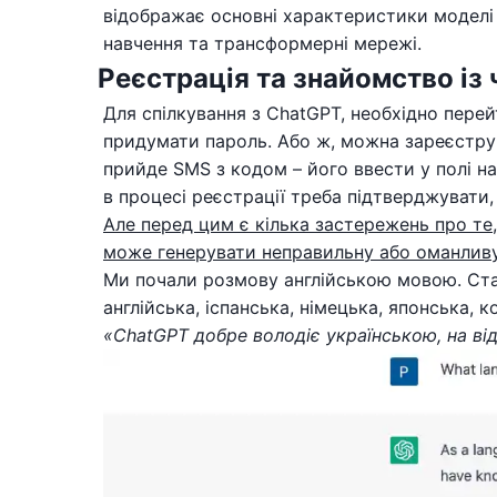
відображає основні характеристики моделі – 
навчення та трансформерні мережі.
Реєстрація та знайомство із
Для спілкування з ChatGPT, необхідно перей
придумати пароль. Або ж, можна зареєструв
прийде SMS з кодом – його ввести у полі на 
в процесі реєстрації треба підтверджувати
Але перед цим є кілька застережень про те
може генерувати неправильну або оманливу
Ми почали розмову англійською мовою. Станд
англійська, іспанська, німецька, японська, 
«ChatGPT добре володіє українською, на від