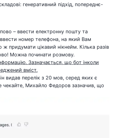
складові: генеративний підхід, попереднє-
типово – ввести електронну пошту та
 ввести номер телефона, на який Вам
бо ж придумати цікавий нікнейм. Кілька разів
тово! Можна починати розмову.
нформацію. Зазначається, що бот інколи
еджений вміст.
н видав перелік з 20 мов, серед яких є
 Але чекайте, Михайло Федоров зазначив, що