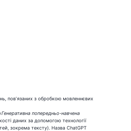
нь, повʼязаних з обробкою мовленнєвих
«
Генеративна попередньо-навчена
ькості даних за допомогою технології
ей, зокрема тексту). Назва ChatGPT