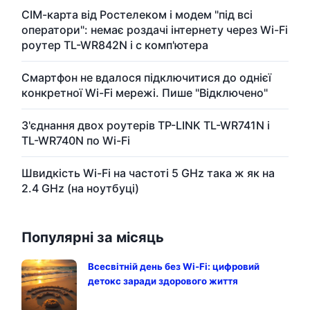
СІМ-карта від Ростелеком і модем "під всі
оператори": немає роздачі інтернету через Wi-Fi
роутер TL-WR842N і c комп'ютера
Смартфон не вдалося підключитися до однієї
конкретної Wi-Fi мережі. Пише "Відключено"
З'єднання двох роутерів TP-LINK TL-WR741N і
TL-WR740N по Wi-Fi
Швидкість Wi-Fi на частоті 5 GHz така ж як на
2.4 GHz (на ноутбуці)
Популярні за місяць
Всесвітній день без Wi-Fi: цифровий
детокс заради здорового життя