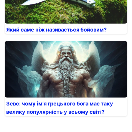
Який саме ніж називається бойовим?
Зевс: чому імʼя грецького бога має таку
велику популярність у всьому світі?