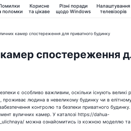
Помилки
Корисне
Різні поради
Налаштування
а поломки
та цікаве
щодо Windows
телевізорів
личних камер спостереження для приватного будинку
 камер спостереження д
безпеки є особливо важливим, оскільки існують великі
, проживає людина в невеликому будинку чи в елітном
абезпечення контролю та безпеки приватного будинку. 
ент вуличних камер. У каталозі https://dahua-
_ulichnaya/ можна ознайомитись із кожною моделлю та ї