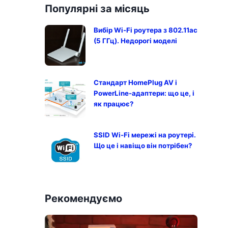
Популярні за місяць
Вибір Wi-Fi роутера з 802.11ac
(5 ГГц). Недорогі моделі
Стандарт HomePlug AV і
PowerLine-адаптери: що це, і
як працює?
SSID Wi-Fi мережі на роутері.
Що це і навіщо він потрібен?
Рекомендуємо