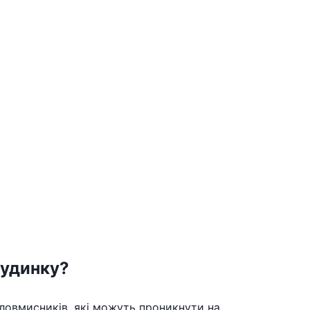
будинку?
ловмисників, які можуть проникнути на