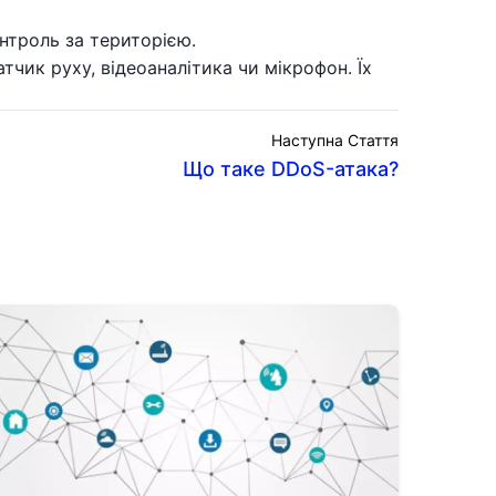
онтроль за територією.
тчик руху, відеоаналітика чи мікрофон. Їх
Наступна Стаття
Що таке DDoS-атака?