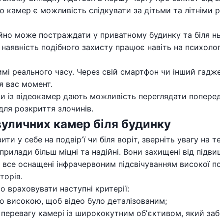
ю камер є можливість слідкувати за дітьми та літніми 
айно може постраждати у приватному будинку та біля нь
аявність подібного захисту працює навіть на психологі
і реального часу. Через свій смартфон чи інший гадж
я вас момент.
си із відеокамер дають можливість переглядати поперед
для розкриття злочинів.
уличних камер біля будинку
и у себе на подвірʼї чи біля воріт, зверніть увагу на т
 прилади більш міцні та надійні. Вони захищені від підви
 все оснащені інфрачервоним підсвічуванням високої по
торів.
 враховувати наступні критерії:
ьо високою, щоб відео було деталізованим;
и перевагу камері із ширококутним обʼєктивом, який за