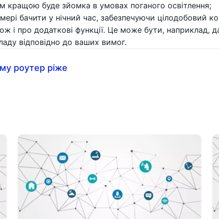
им кращою буде зйомка в умовах поганого освітлення;
амері бачити у нічний час, забезпечуючи цілодобовий к
ж і про додаткові функції. Це може бути, наприклад, да
ладу відповідно до ваших вимог.
ому роутер ріже