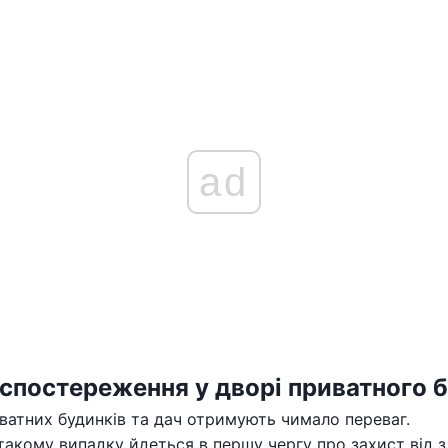
ad
оспостереження у дворі приватного 
ватних будинків та дач отримують чимало переваг.
такому випадку йдеться в першу чергу про захист від з