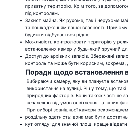
приватну територію. Крім того, за допомого
під контролем.
Захист майна. Як рухоме, так і нерухоме м
та пошкодженням вашої власності. Причому н
будинки відбувається рідше.
Можливість контролювати територію у режим
встановлених камер у будь-який зручний дл
Доступ до архівних записів. Збережені запи
контроль та може бути корисним, зокрема, 
Поради щодо встановлення в
Вибираючи камеру, яку ви плануєте встановит
використання на вулиці. Річ у тому, що такі
природних факторів. Вони також частіше за
незалежно від умов освітлення та інших фак
При виборі зовнішньої камери рекомендуємо
роздільну здатність: вона має бути достатн
кут огляду: для значної площі краще віддат