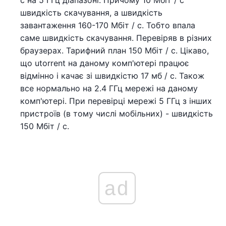
с на 5 ГГц діапазоні. Причому 10 Мбіт / с
швидкість скачування, а швидкість
завантаження 160-170 Мбіт / с. Тобто впала
саме швидкість скачування. Перевіряв в різних
браузерах. Тарифний план 150 Мбіт / с. Цікаво,
що utorrent на даному комп'ютері працює
відмінно і качає зі швидкістю 17 мб / c. Також
все нормально на 2.4 ГГц мережі на даному
комп'ютері. При перевірці мережі 5 ГГц з інших
пристроїв (в тому числі мобільних) - швидкість
150 Мбіт / с.
ad