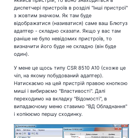
диспетчері пристроїв в розділі "Інші пристрої"
з жовтим значком. Як там буде
відображатися (називатися) саме ваш Блютуз
адаптер - складно сказати. Якщо у вас там
раніше не було невідомих пристроїв, то
визначити його буде не складно (він буде
один).
У мене це щось типу CSR 8510 A10 (схоже це
чіп, на якому побудований адаптер).
Натискаємо на цей пристрій правою кнопкою
миші і вибираємо "Властивості". Далі
переходимо на вкладку "Відомості", в
випадаючому меню ставимо "ВД Обладнання"
і копіюємо першу сходинку.