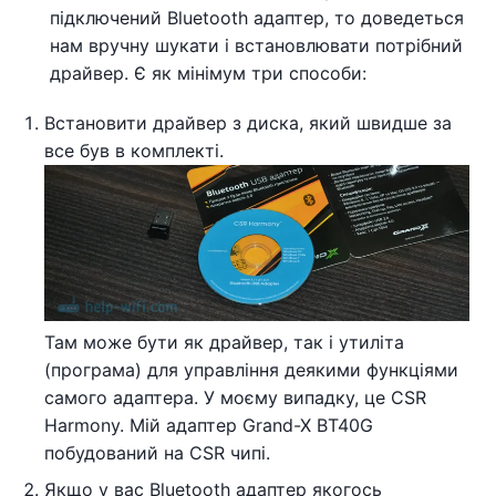
підключений Bluetooth адаптер, то доведеться
нам вручну шукати і встановлювати потрібний
драйвер. Є як мінімум три способи:
Встановити драйвер з диска, який швидше за
все був в комплекті.
Там може бути як драйвер, так і утиліта
(програма) для управління деякими функціями
самого адаптера. У моєму випадку, це CSR
Harmony. Мій адаптер Grand-X BT40G
побудований на CSR чипі.
Якщо у вас Bluetooth адаптер якогось