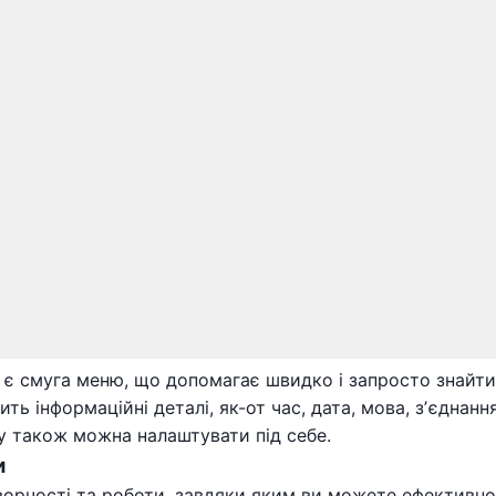
 є смуга меню, що допомагає швидко і запросто знайти
ь інформаційні деталі, як-от час, дата, мова, зʼєднання 
у також можна налаштувати під себе.
и
орчості та роботи, завдяки яким ви можете ефективно