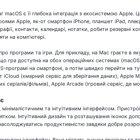
аг macOS є її глибока інтеграція з екосистемою Apple. 
роями Apple, як-от смартфон iPhone, планшет iPad, плеє
афії, контакти, календарі, нотатки, робити резервні к
яти на компʼютері.
 про програми та ігри. Для прикладу, на Mac граєте в я
якщо гра доступна на обох операційних системах (macOS 
S-програмі на смартфоні, а потім швидко перейти на ту
т iCloud (хмарний сервіс для зберігання даних), Apple M
 серіалів/фільмів), Apple Arcade (ігровий сервіс, де мо
йс
 мінімалістичним та інтуїтивним інтерфейсом. Пристро
нятком. Інтуїтивний дизайн та розташування іконок до
 насолоджуватись продуктивністю завдяки добре розро
ементом інтерфейсу. Вона містить значки програм та до