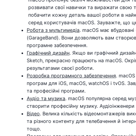
розвивати свої навички та виражати свою т
побачити кожну деталь вашої роботи в найкр
серед користувачів macOS. Зауважте, що це д
Робота з мультимедіа
. macOS має вбудовані 
(GarageBand). Вони дозволяють вам створюв
програмне забезпечення.
Графічний дизайн
. Якщо ви графічний дизайне
Sketch, прекрасно працюють на macOS. Окр
результатами своєї роботи.
Розробка програмного забезпечення
. macOS
програм для iOS, macOS, watchOS і tvOS. Зав
та професійні програми.
Аудіо та музика
. macOS популярна серед муз
створити професійну музику. Аудіоінженери
Відео
. Велика кількість відеомонтажерів вик
та різного контенту для телебачення й інтерн
тощо.