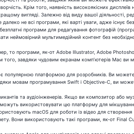
ворчість. Крім того, наявність високоякісних дисплеїв
ащому вигляді. Залежно від виду вашої діяльності, ред
алеко не всі програми, які варті уваги, адже існує без
безплатні програми для редагування фотографій (програм
ати неймовірний мультимедійний контент без необхідн
р, то програми, як-от Adobe Illustrator, Adobe Photoshop
ім того, завдяки чудовим екранам компʼютерів Mac ви
 є популярною платформою для розробників. Ви может
дяки мовам програмування Swift і Objective-C, ви може
икантів та аудіоінженерів. Якщо ви композитор або му
 можуть використовувати цю платформу для мікшування
ористовують macOS для роботи із відео для створення ви
ету. Вони використовують такі програми, як-от Final Cut