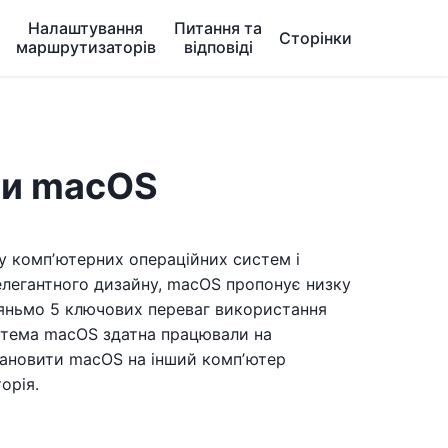
Налаштування
Питання та
Сторінки
маршрутизаторів
відповіді
ми macOS
у компʼютерних операційних систем і
 елегантного дизайну, macOS пропонує низку
гляньмо 5 ключових переваг використання
истема macOS здатна працювали на
становити macOS на інший компʼютер
орія.