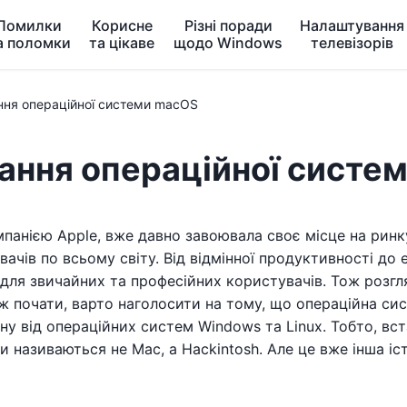
Помилки
Корисне
Різні поради
Налаштування
а поломки
та цікаве
щодо Windows
телевізорів
ння операційної системи macOS
тання операційної систе
панією Apple, вже давно завоювала своє місце на ринк
ачів по всьому світу. Від відмінної продуктивності до
м для звичайних та професійних користувачів. Тож роз
іж почати, варто наголосити на тому, що операційна с
іну від операційних систем Windows та Linux. Тобто, в
и називаються не Mac, а Hackintosh. Але це вже інша іст