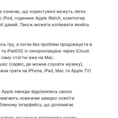
Це означає, що користувачі можуть легко
р iPod, годинник Apple Watch, компʼютер
опії даний. Також можете копіювати якийсь
кусь гру, а потім без проблем продовжуєте в
та iPadOS) із синхронізацією через iCloud.
 саму статтю вже на Mac.
usic (сервіс, де можна слухати музику),
жна грати на iPhone, iPad, Mac та Apple TV)
ї Apple завжди відрізнялись своєю
помагають новачкам швидко освоїти
бленому інтерфейсу, що допомагає
датків, які можна відкривати одним