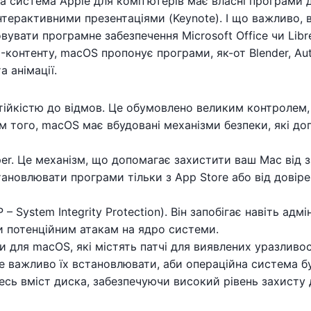
на система Apple для компʼютерів має власні програми 
нтерактивними презентаціями (Keynote). І що важливо, 
увати програмне забезпечення Microsoft Office чи Libre
D-контенту, macOS пропонує програми, як-от Blender, Au
 анімації.
ійкістю до відмов. Це обумовлено великим контролем, 
м того, macOS має вбудовані механізми безпеки, які 
er. Це механізм, що допомагає захистити ваш Mac від 
тановлювати програми тільки з App Store або від довір
 – System Integrity Protection). Він запобігає навіть ад
 потенційним атакам на ядро системи.
и для macOS, які містять патчі для виявлених уразлив
же важливо їх встановлювати, аби операційна система 
весь вміст диска, забезпечуючи високий рівень захисту 