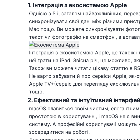
1. Інтеграція з екосистемою Apple
Однією з 5 і, загалом найважливіших, перев
синхронізувати свої дані між різними прист
Mac тощо. Ви можете синхронізувати фотогр
текст чи фотографію на смартфоні, а вставл
Інтеграція з екосистемою Apple, це також і
неї грати на iPad. Звісна річ, це можливо, 
Також ви можете читати цікаву статтю в RS
Не варто забувати й про сервіси Apple, як-о
Apple TV+(сервіс для перегляду ексклюзивних
тощо.
2. Ефективний та інтуїтивний інтерфе
macOS славиться своїм чистим, елегантним,
простотою в користуванні, і macOS не є ви
систему. А професійні користувачі можуть
зосередитися на роботі.
Для прикладу, док-панель є центральним ел