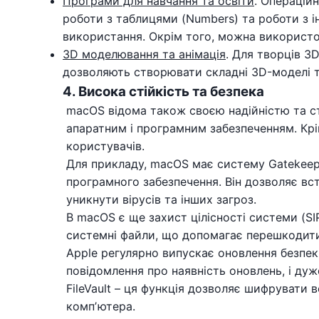
Програми для навчання та освіти
. Операцій
роботи з таблицями (Numbers) та роботи з і
використання. Окрім того, можна використов
3D моделювання та анімація
. Для творців 3
дозволяють створювати складні 3D-моделі та
4. Висока стійкість та безпека
macOS відома також своєю надійністю та ст
апаратним і програмним забезпеченням. Крі
користувачів.
Для прикладу, macOS має систему Gatekeep
програмного забезпечення. Він дозволяє вс
уникнути вірусів та інших загроз.
В macOS є ще захист цілісності системи (SIP
системні файли, що допомагає перешкодити
Apple регулярно випускає оновлення безпек
повідомлення про наявність оновлень, і ду
FileVault – ця функція дозволяє шифрувати 
компʼютера.