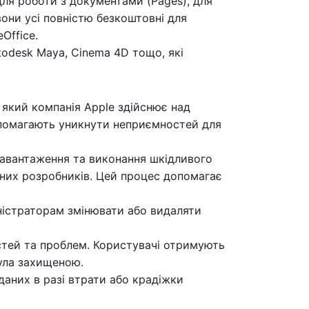
для роботи з документами (Pages), для
вони усі повністю безкоштовні для
Office.
todesk Maya, Cinema 4D тощо, які
який компанія Apple здійснює над
допомагають уникнути неприємностей для
завантаження та виконання шкідливого
ених розробників. Цей процес допомагає
міністраторам змінювати або видаляти
остей та проблем. Користувачі отримують
була захищеною.
даних в разі втрати або крадіжки