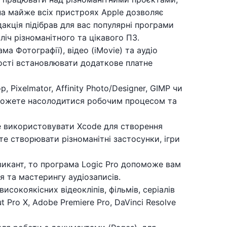
 на майже всіх пристроях Apple дозволяє
акція підібрав для вас популярні програми
ліч різноманітного та цікавого ПЗ.
а Фотографії), відео (iMovie) та аудіо
ості встановлювати додаткове платне
, Pixelmator, Affinity Photo/Designer, GIMP чи
 можете насолодитися робочим процесом та
е використовувати Xcode для створення
те створювати різноманітні застосунки, ігри
зикант, то програма Logic Pro допоможе вам
 та мастерингу аудіозаписів.
сокоякісних відеокліпів, фільмів, серіалів
 Pro X, Adobe Premiere Pro, DaVinci Resolve