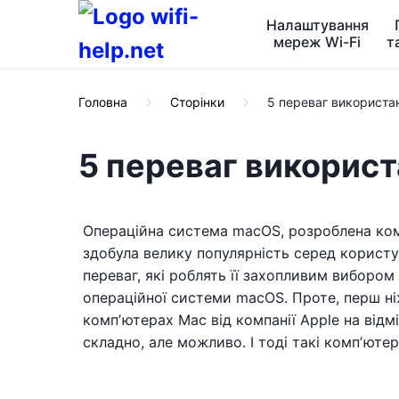
Налаштування
мереж Wi-Fi
т
Головна
Сторінки
5 переваг використа
5 переваг викорис
Операційна система macOS, розроблена ком
здобула велику популярність серед користув
переваг, які роблять її захопливим виборо
операційної системи macOS. Проте, перш н
компʼютерах Mac від компанії Apple на відм
складно, але можливо. І тоді такі компʼютер