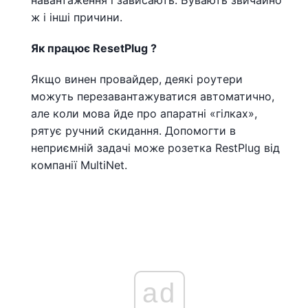
навантаження і зависають. Бувають звичайно
ж і інші причини.
Як працює
ResetPlug
?
Якщо винен провайдер, деякі роутери
можуть перезавантажуватися автоматично,
але коли мова йде про апаратні «гілках»,
рятує ручний скидання. Допомогти в
неприємній задачі може розетка RestPlug від
компанії MultiNet.
ad