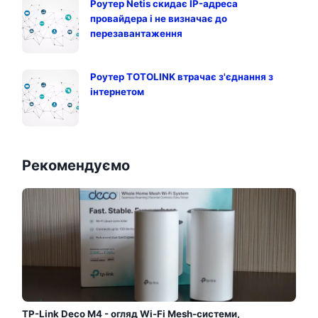
Роутер Netis скидає IP-адреса
провайдера і не визначає до
перезавантаження
Роутер TOTOLINK втрачає з'єднання з
інтернетом
Рекомендуємо
TP-Link Deco M4 - огляд Wi-Fi Mesh-системи,