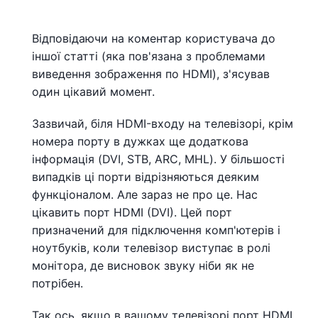
Відповідаючи на коментар користувача до
іншої статті (яка пов'язана з проблемами
виведення зображення по HDMI), з'ясував
один цікавий момент.
Зазвичай, біля HDMI-входу на телевізорі, крім
номера порту в дужках ще додаткова
інформація (DVI, STB, ARC, MHL). У більшості
випадків ці порти відрізняються деяким
функціоналом. Але зараз не про це. Нас
цікавить порт HDMI (DVI). Цей порт
призначений для підключення комп'ютерів і
ноутбуків, коли телевізор виступає в ролі
монітора, де висновок звуку ніби як не
потрібен.
Так ось, якщо в вашому телевізорі порт HDMI