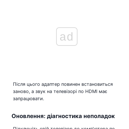
ad
Після цього адаптер повинен встановиться
заново, а звук на телевізорі по HDMI має
запрацювати.
Оновлення: діагностика неполадок
Підключіть свій телевізор до комп'ютера по