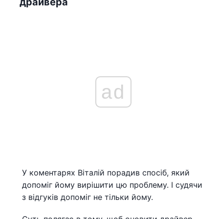
драйвера
ad
У коментарях Віталій порадив спосіб, який
допоміг йому вирішити цю проблему. І судячи
з відгуків допоміг не тільки йому.
Суть полягає в тому, щоб оновити драйвер