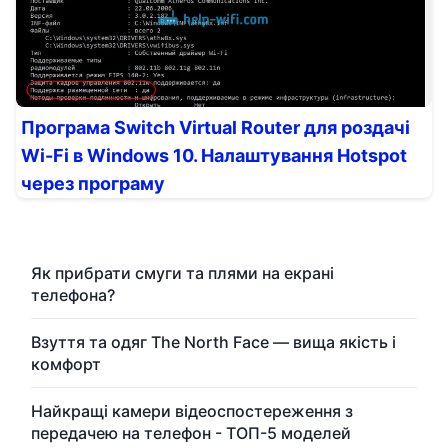
Програма Switch Virtual Router для роздачі
Wi-Fi в Windows 10. Налаштування Hotspot
через програму
Як прибрати смуги та плями на екрані
телефона?
Взуття та одяг The North Face — вища якість і
комфорт
Найкращі камери відеоспостереження з
передачею на телефон - ТОП-5 моделей