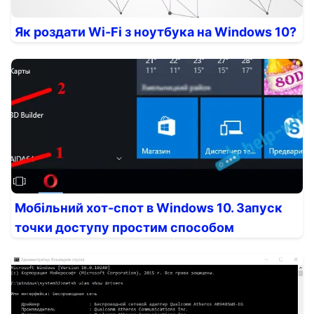
Як роздати Wi-Fi з ноутбука на Windows 10?
Мобільний хот-спот в Windows 10. Запуск
точки доступу простим способом