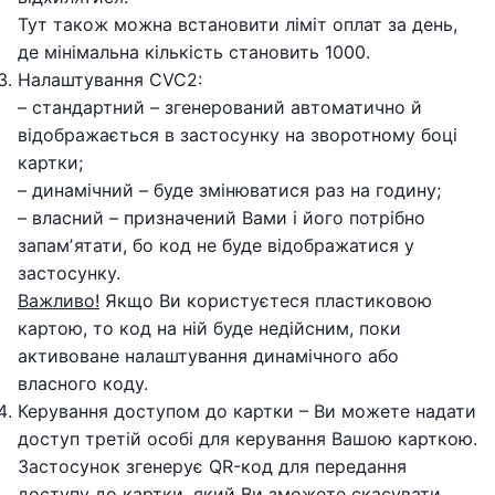
Тут також можна встановити ліміт оплат за день,
де мінімальна кількість становить 1000.
Налаштування CVC2:
– стандартний – згенерований автоматично й
відображається в застосунку на зворотному боці
картки;
– динамічний – буде змінюватися раз на годину;
– власний – призначений Вами і його потрібно
запамʼятати, бо код не буде відображатися у
застосунку.
Важливо!
Якщо Ви користуєтеся пластиковою
картою, то код на ній буде недійсним, поки
активоване налаштування динамічного або
власного коду.
Керування доступом до картки – Ви можете надати
доступ третій особі для керування Вашою карткою.
Застосунок згенерує QR-код для передання
доступу до картки, який Ви зможете скасувати