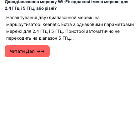
Двохдіапазонна мережу Wi-Fi: однакові імена мережі для
2.4 ГГц і 5 ГГц, або різні?
Налаштування двухдиапазонной мережі на
маршрутизаторі Keenetic Extra з однаковими параметрами
мережі для 2.4 ГГц і 5 ГГц. Пристрої автоматично не
переходить на діапазон 5 ГГц...
Читати Далі →
Інструкції з налаштування Wi-Fi роутерів.