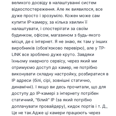
великого досвіду в налаштуванні систем
відеоспостереження. Але як виявилося, все
дуже просто і зрозуміло. Кожен може сам
купити IP-камеру, за кілька хвилин її
налаштувати, і спостерігати за своїм
будинком, офісом, магазином з будь-якого
місця, де є інтернет. Я не знаю, як там у інших
виробників (обов'язково перевірю), але у TP-
LINK все зроблено дуже круто. Завдяки
їхньому хмарного сервісу, через який ми
отримуємо доступ до камер, не потрібно
виконувати складну настройку, розбиратися в
IP адреси (білі, сірі, зовнішні статично,
динамічні). І якщо ви десь прочитали, що для
доступу до IP-камері з інтернету потрібен
статичний, "білий" IP (за який потрібно
доплачувати провайдеру), кидок портів і т. Д.,
Це не так.Адже ці камери працюють через