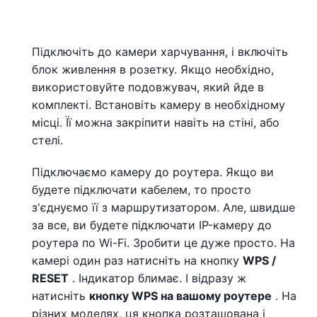
Підключіть до камери харчування, і включіть
блок живлення в розетку. Якщо необхідно,
використовуйте подовжувач, який йде в
комплекті. Встановіть камеру в необхідному
місці. Її можна закріпити навіть на стіні, або
стелі.
Підключаємо камеру до роутера. Якщо ви
будете підключати кабелем, то просто
з'єднуємо її з маршрутизатором. Але, швидше
за все, ви будете підключати IP-камеру до
роутера по Wi-Fi. Зробити це дуже просто. На
камері один раз натисніть на кнопку
WPS /
RESET
. Індикатор блимає. І відразу ж
натисніть
кнопку WPS на вашому роутере
. На
різних моделях, ця кнопка розташована і