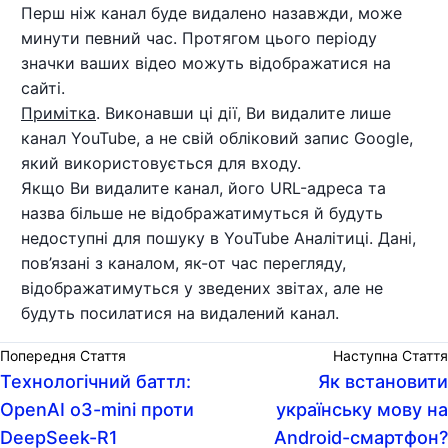
Перш ніж канал буде видалено назавжди, може
минути певний час. Протягом цього періоду
значки ваших відео можуть відображатися на
сайті.
Примітка
. Виконавши ці дії, Ви видалите лише
канал YouTube, а не свій обліковий запис Google,
який використовується для входу.
Якщо Ви видалите канал, його URL-адреса та
назва більше не відображатимуться й будуть
недоступні для пошуку в YouTube Аналітиці. Дані,
пов’язані з каналом, як-от час перегляду,
відображатимуться у зведених звітах, але не
будуть посилатися на видалений канал.
Попередня Стаття
Наступна Стаття
Технологічний баттл:
Як встановити
OpenAI o3-mini проти
українську мову на
DeepSeek-R1
Android-смартфон?