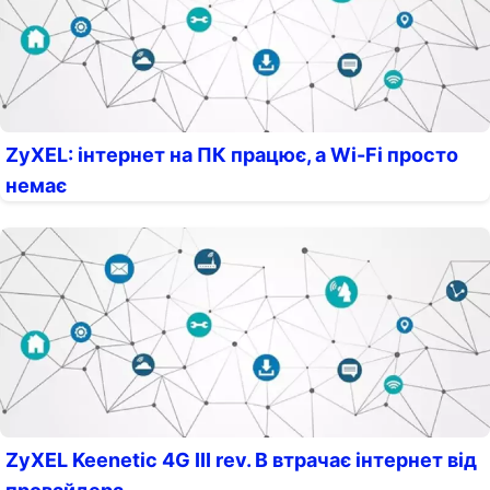
ZyXEL: інтернет на ПК працює, а Wi-Fi просто
немає
ZyXEL Keenetic 4G III rev. B втрачає інтернет від