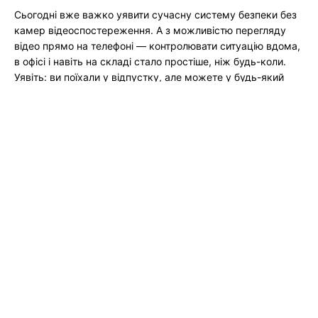
Сьогодні вже важко уявити сучасну систему безпеки без
камер відеоспостереження. А з можливістю перегляду
відео прямо на телефоні — контролювати ситуацію вдома,
в офісі і навіть на складі стало простіше, ніж будь-коли.
Уявіть: ви поїхали у відпустку, але можете у будь-який
момент відкрити програму та подивитися, що
відбувається у дворі....
Читати Далі →