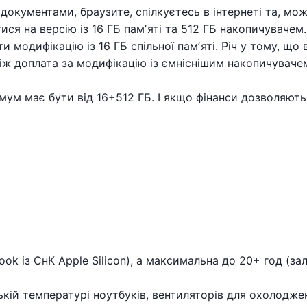
ментами, браузите, спілкуєтесь в інтернеті та, можливо
 на версію із 16 ГБ памʼяті та 512 ГБ накопичувачем. 
 модифікацію із 16 ГБ спільної памʼяті. Річ у тому, що
іж доплата за модифікацію із ємніснішим накопичуваче
м має бути від 16+512 ГБ. І якщо фінанси дозволяють,
k із СнК Apple Silicon), а максимальна до 20+ год (зал
зькій температурі ноутбуків, вентиляторів для охолодже