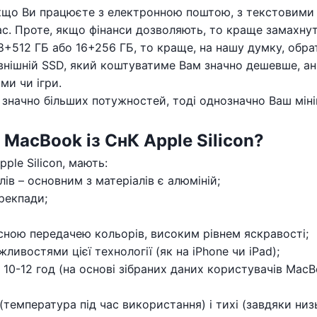
що Ви працюєте з електронною поштою, з текстовими доку
 Проте, якщо фінанси дозволяють, то краще замахнутися
+512 ГБ або 16+256 ГБ, то краще, на нашу думку, обрати
нішній SSD, який коштуватиме Вам значно дешевше, ан
ами чи ігри.
начно більших потужностей, тоді однозначно Ваш мініму
 MacBook із СнК Apple Silicon?
ple Silicon, мають:
лів – основним з матеріалів є алюміній;
трекпади;
сною передачею кольорів, високим рівнем яскравості;
жливостями цієї технології (як на iPhone чи iPad);
-12 год (на основі зібраних даних користувачів MacBoo
 (температура під час використання) і тихі (завдяки ни