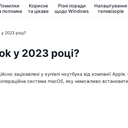
Помилки
Корисне
Різні поради
Налаштування
а поломки
та цікаве
щодо Windows
телевізорів
 у 2023 році?
k у 2023 році?
йсно зацікавлені у купівлі ноутбука від компанії Appl
 операційна система macOS, яку неможливо встановити