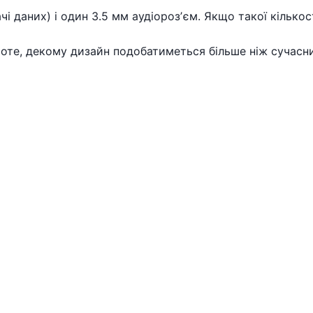
чі даних) і один 3.5 мм аудіорозʼєм. Якщо такої кільк
роте, декому дизайн подобатиметься більше ніж сучасни