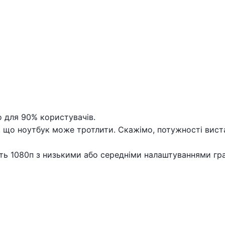
о для 90% користувачів.
ь, що ноутбук може тротлити. Скажімо, потужності вист
віть 1080п з низькими або середніми налаштуваннями гр