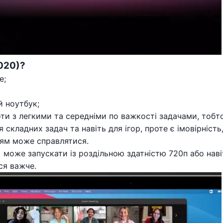
2020)?
e;
й ноутбук;
ти з легкими та середніми по важкості задачами, тобт
складних задач та навіть для ігор, проте є імовірніст
ням може справлятися.
) може запускати із роздільною здатністю 720п або на
ся важче.