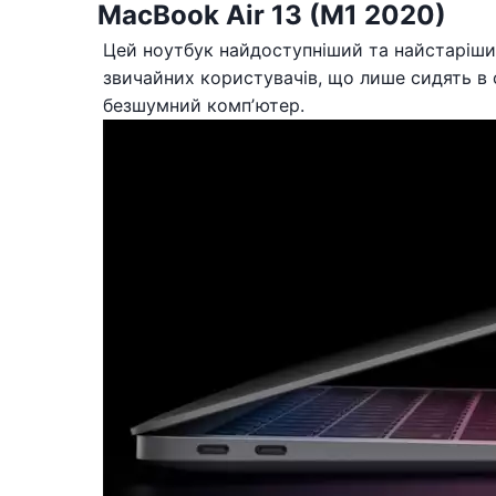
MacBook Air 13 (M1 2020)
Цей ноутбук найдоступніший та найстаріший 
звичайних користувачів, що лише сидять в
безшумний компʼютер.