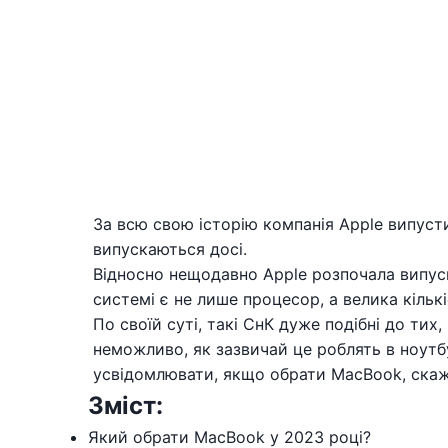
За всю свою історію компанія Apple випусти
випускаються досі.
Відносно нещодавно Apple розпочала випус
системі є не лише процесор, а велика кільк
По своїй суті, такі СнК дуже подібні до ти
неможливо, як зазвичай це роблять в ноутбу
усвідомлювати, якщо обрати MacBook, скажі
Зміст:
Який обрати MacBook у 2023 році?