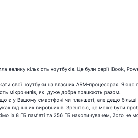
ла велику кількість ноутбуків. Це були серії iBook, P
кати свої ноутбуки на власних ARM-процесорах. Якщо 
ість мікрочипів, які дуже добре працюють разом.
х, що є у Вашому смартфоні чи планшеті, але дещо більш
ках від інших виробників. Зрештою, це може бути пробл
мо із 8 ГБ памʼяті та 256 ГБ накопичувачем, його не м