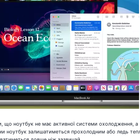
, що ноутбук не має активної системи охолодження, а м
и ноутбук залишатиметься прохолодним або ледь теплим
уватиметься довше ніж зазвичай.