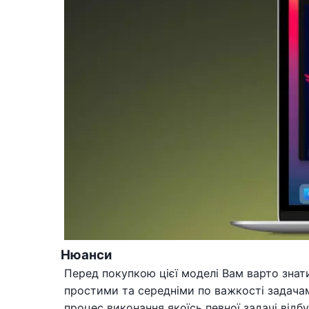
Нюанси
Перед покупкою цієї моделі Вам варто знати
простими та середніми по важкості задачам
процес виконання якоїсь певної задачі відб