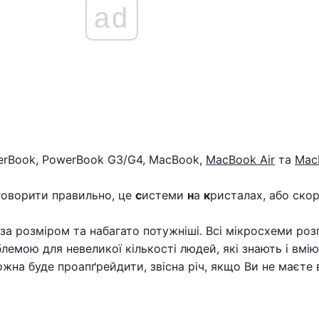
ad
owerBook, PowerBook G3/G4, MacBook,
MacBook Air
та
Mac
говорити правильно, це
с
истеми
н
а
к
ристалах, або скор
і за розміром та набагато потужніші. Всі мікросхеми ро
емою для невеликої кількості людей, які знають і вміют
ожна буде проапґрейдити, звісна річ, якщо Ви не маєте