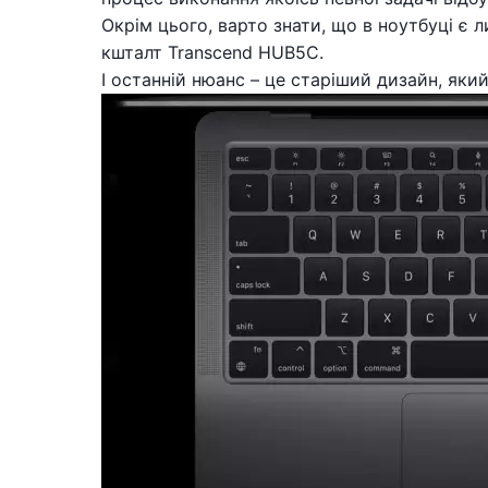
Окрім цього, варто знати, що в ноутбуці є 
кшталт Transcend HUB5C.
І останній нюанс – це старіший дизайн, як