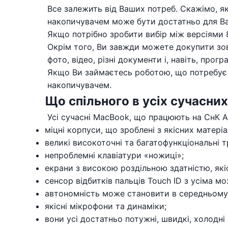
Все залежить від Ваших потреб. Скажімо, як
накопичувачем може бути достатньо для Вас.
Якщо потрібно зробити вибір між версіями 8
Окрім того, Ви завжди можете докупити зов
фото, відео, різні документи і, навіть, прогр
Якщо Ви займаєтесь роботою, що потребує з
накопичувачем.
Що спільного в усіх сучасних
Усі сучасні MacBook, що працюють на СнК Ap
міцні корпуси, що зроблені з якісних матеріа
великі високоточні та багатофункціональні 
непроблемні клавіатури «ножиці»;
екрани з високою роздільною здатністю, які
сенсор відбитків пальців Touch ID з усіма мо
автономність може становити в середньому 10
якісні мікрофони та динаміки;
вони усі достатньо потужні, швидкі, холодні