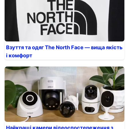
Взуття та одяг The North Face — вища якість
і комфорт
Найкращі камери відеоспостереження з