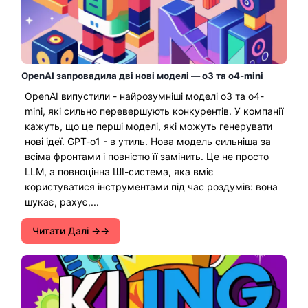
OpenAI запровадила дві нові моделі — o3 та o4-mini
OpenAI випустили - найрозумніші моделі o3 та o4-
mini, які сильно перевершують конкурентів. У компанії
кажуть, що це перші моделі, які можуть генерувати
нові ідеї. GPT-o1 - в утиль. Нова модель сильніша за
всіма фронтами і повністю її замінить. Це не просто
LLM, а повноцінна ШІ-система, яка вміє
користуватися інструментами під час роздумів: вона
шукає, рахує,...
Читати Далі →