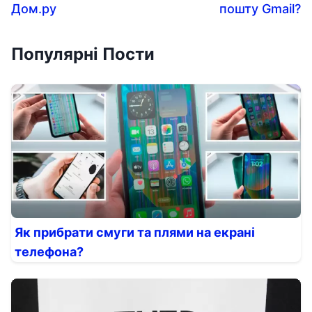
Дом.ру
пошту Gmail?
Популярні Пости
Як прибрати смуги та плями на екрані
телефона?