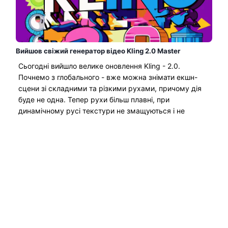
Вийшов свіжий генератор відео Kling 2.0 Master
Сьогодні вийшло велике оновлення Kling - 2.0.
Почнемо з глобального - вже можна знімати екшн-
сцени зі складними та різкими рухами, причому дія
буде не одна. Тепер рухи більш плавні, при
динамічному русі текстури не змащуються і не
з'являється артефактів. Оновлення Kling 2.0:
Редактор Multi-Elements для створення відео, який
дає змогу гнучко додавати/змінювати/видаляти щось
у відео...
Читати Далі →