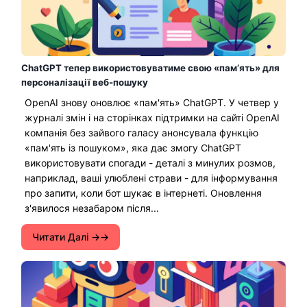
ChatGPT тепер використовуватиме свою «пам’ять» для
персоналізації веб-пошуку
OpenAI знову оновлює «пам'ять» ChatGPT. У четвер у
журналі змін і на сторінках підтримки на сайті OpenAI
компанія без зайвого галасу анонсувала функцію
«пам'ять із пошуком», яка дає змогу ChatGPT
використовувати спогади - деталі з минулих розмов,
наприклад, ваші улюблені страви - для інформування
про запити, коли бот шукає в інтернеті. Оновлення
з'явилося незабаром після...
Читати Далі →