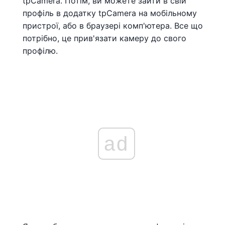
tpCamera. Потім, ви можете зайти в свій
профіль в додатку tpCamera на мобільному
пристрої, або в браузері комп'ютера. Все що
потрібно, це прив'язати камеру до свого
профілю.
ad