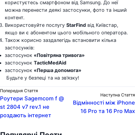
користуєтесь смартфоном від Samsung. До неї
можна перенести деякі застосунки, фото та інший
контент.
Використовуйте послугу
StarFind
від Київстар,
якщо ви є абонентом цього мобільного оператора.
Також корисно заздалегідь встановити кілька
застосунків:
застосунок
«Повітряна тривога»
застосунок
TacticMedAid
застосунок
«Перша допомога»
Будьте у безпеці та на зв’язку!
Попередня Стаття
Наступна Стаття
Роутери Sagemcom f @
Відмінності між iPhone
st 2804 v7 rev.1 не
16 Pro та 16 Pro Max
роздають інтернет
Популярні Пости