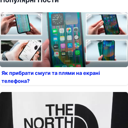
Як прибрати смуги та плями на екрані
телефона?