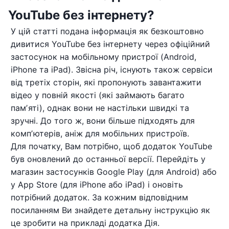
YouTube без інтернету?
У цій статті подана інформація як безкоштовно
дивитися YouTube без інтернету через офіційний
застосунок на мобільному пристрої (Android,
iPhone та iPad). Звісна річ, існують також сервіси
від третіх сторін, які пропонують завантажити
відео у повній якості (які займають багато
памʼяті), однак вони не настільки швидкі та
зручні. До того ж, вони більше підходять для
компʼютерів, аніж для мобільних пристроїв.
Для початку, Вам потрібно, щоб додаток YouTube
був оновлений до останньої версії. Перейдіть у
магазин застосунків Google Play (для Android) або
у App Store (для iPhone або iPad) і оновіть
потрібний додаток. За кожним відповідним
посиланням Ви знайдете детальну інструкцію як
це зробити на прикладі додатка Дія.