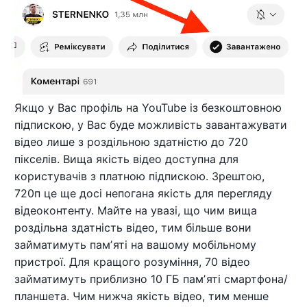
Якщо у Вас профіль на YouTube із безкоштовною
підпискою, у Вас буде можливість завантажувати
відео лише з роздільною здатністю до 720
пікселів. Вища якість відео доступна для
користувачів з платною підпискою. Зрештою,
720п це ще досі непогана якість для перегляду
відеоконтенту. Майте на увазі, що чим вища
роздільна здатність відео, тим більше вони
займатимуть памʼяті на вашому мобільному
пристрої. Для кращого розуміння, 70 відео
займатимуть приблизно 10 ГБ памʼяті смартфона/
планшета. Чим нижча якість відео, тим менше