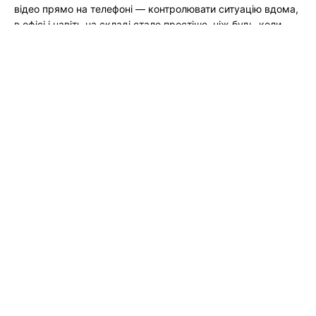
відео прямо на телефоні — контролювати ситуацію вдома,
в офісі і навіть на складі стало простіше, ніж будь-коли.
Уявіть: ви поїхали у відпустку, але можете у будь-який
момент відкрити програму та подивитися, що
відбувається у дворі....
Читати Далі →
Інструкції з налаштування Wi-Fi роутерів.
Поради щодо вирішення різних проблем з