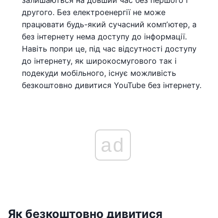
залишаються на довший час без першого і
другого. Без електроенергії не може
працювати будь-який сучасний компʼютер, а
без інтернету нема доступу до інформації.
Навіть попри це, під час відсутності доступу
до інтернету, як широкосмугового так і
подекуди мобільного, існує можливість
безкоштовно дивитися YouTube без інтернету.
ad
Як безкоштовно дивитися