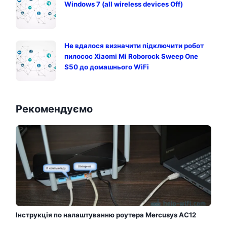
Windows 7 (all wireless devices Off)
Не вдалося визначити підключити робот
пилосос Xiaomi Mi Roborock Sweep One
S50 до домашнього WiFi
Рекомендуємо
Інструкція по налаштуванню роутера Mercusys AC12