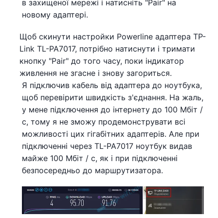
в захищеної мережі і натисніть "Pair" на
новому адаптері.
Щоб скинути настройки Powerline адаптера TP-
Link TL-PA7017, потрібно натиснути і тримати
кнопку "Pair" до того часу, поки індикатор
живлення не згасне і знову загориться.
Я підключив кабель від адаптера до ноутбука,
щоб перевірити швидкість з'єднання. На жаль,
у мене підключення до інтернету до 100 Мбіт /
с, тому я не зможу продемонструвати всі
можливості цих гігабітних адаптерів. Але при
підключенні через TL-PA7017 ноутбук видав
майже 100 Мбіт / с, як і при підключенні
безпосередньо до маршрутизатора.