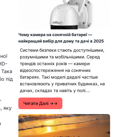
Чому камера на сонячній батареї —
найкращий вибір для дому та дачі в 2025
Системи безпеки стають доступнішими,
ної
розумнішими та мобільнішими. Серед
HD-
трендів останніх років — камери
відеоспостереження на сонячних
 Така
батареях. Такі моделі дедалі частіше
бо під
встановлюють у приватних будинках, на
дачах, складах та навіть у полі....
—
Читати Далі →
, яку
а