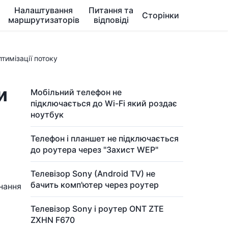
Налаштування
Питання та
Сторінки
маршрутизаторів
відповіді
тимізації потоку
и
Мобільний телефон не
підключається до Wi-Fi який роздає
ноутбук
Телефон і планшет не підключається
до роутера через "Захист WEP"
Телевізор Sony (Android TV) не
бачить комп'ютер через роутер
днання
Телевізор Sony і роутер ONT ZTE
ZXHN F670