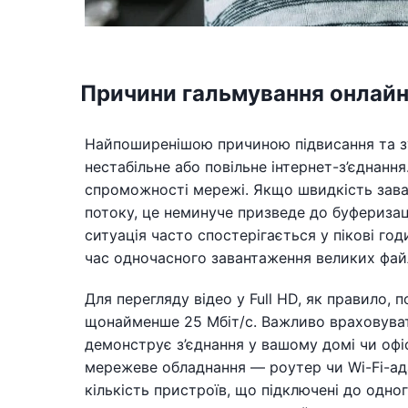
Причини гальмування онлайн-
Найпоширенішою причиною підвисання та зуп
нестабільне або повільне інтернет-з’єднанн
спроможності мережі. Якщо швидкість зава
потоку, це неминуче призведе до буферизаці
ситуація часто спостерігається у пікові го
час одночасного завантаження великих фай
Для перегляду відео у Full HD, як правило, 
щонайменше 25 Мбіт/с. Важливо враховувати
демонструє з’єднання у вашому домі чи офі
мережеве обладнання — роутер чи Wi-Fi-ад
кількість пристроїв, що підключені до одног