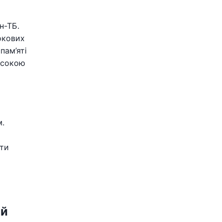
н-ТБ.
окових
пам’яті
исокою
м.
ати
ій