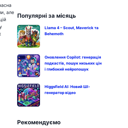
часна
и, але
Популярні за місяць
цій
у
Llama 4 – Scout, Maverick та
к
Behemoth
Оновлення Copilot: генерація
подкастів, пошук низьких цін
і глибокий нейропошук
Higgsfield AI: Новий ШІ-
генератор відео
Рекомендуємо