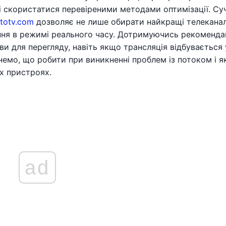
і скористатися перевіреними методами оптимізації. Су
totv.com
дозволяє не лише обирати найкращі телеканал
ня в режимі реального часу. Дотримуючись рекоменда
и для перегляду, навіть якщо трансляція відбувається 
янемо, що робити при виникненні проблем із потоком і я
их пристроях.
ad