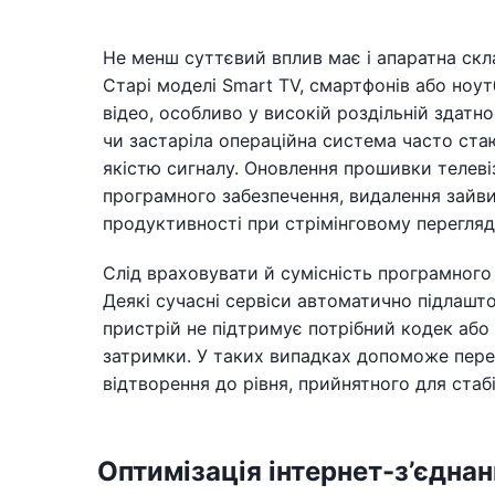
Не менш суттєвий вплив має і апаратна скл
Старі моделі Smart TV, смартфонів або ноу
відео, особливо у високій роздільній здатн
чи застаріла операційна система часто ста
якістю сигналу. Оновлення прошивки телевіз
програмного забезпечення, видалення зайв
продуктивності при стрімінговому перегляді
Слід враховувати й сумісність програмног
Деякі сучасні сервіси автоматично підлашт
пристрій не підтримує потрібний кодек аб
затримки. У таких випадках допоможе пере
відтворення до рівня, прийнятного для стаб
Оптимізація інтернет-з’єдна