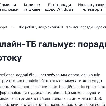
Помилки
Корисне
Різні поради
Налаштування
а поломки
та цікаве
щодо Windows
телевізорів
зорів
Що робити, якщо онлайн-ТБ гальмує: поради щодо оп
нлайн-ТБ гальмує: порад
отоку
сті стає дедалі більш затребуваним серед мешканців
стрімінгових сервісів і бажають отримувати доступ до
ень. Однак навіть за наявності надійного інтернет-з’є
феризацією чи підвисанням відео. Це може зіпсувати
никають затримки в найвідповідальніший момент. Щоб
 забезпечити стабільну трансляцію, варто розібратися в