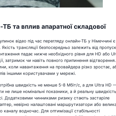
ТБ та вплив апаратної складової
инок відео під час перегляду онлайн-ТБ у Німеччині є
я. Якість трансляції безпосередньо залежить від пропуск
нтаження падає нижче необхідного рівня для HD або U
ї, затримок чи навіть повного припинення відтворення.
дини, коли навантаження на провайдера різко зростає, а
лів іншими користувачами у мережі.
потрібна швидкість не менше 5-8 Мбіт/с, а для Ultra HD 
 не лише номінальні показники, а й реальну швидкість
сі. Додатковими чинниками ризику стають застаріле
аптер, невірно налаштовані маршрутизатори або велик
о каналу водночас. Для оптимізації стабільності