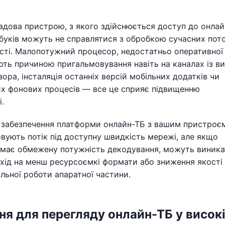
адова пристрою, з якого здійснюється доступ до онлай
тбуків можуть не справлятися з обробкою сучасних пот
ості. Малопотужний процесор, недостатньо оперативної 
ють причиною пригальмовування навіть на каналах із в
ора, інсталяція останніх версій мобільних додатків чи
их фонових процесів — все це сприяє підвищенню
.
о забезпечення платформи онлайн-ТБ з вашим пристроє
овують потік під доступну швидкість мережі, але якщо
о має обмежену потужність декодування, можуть виник
хід на менш ресурсоємкі формати або зниження якості
ільної роботи апаратної частини.
ння для перегляду онлайн-ТБ у висок