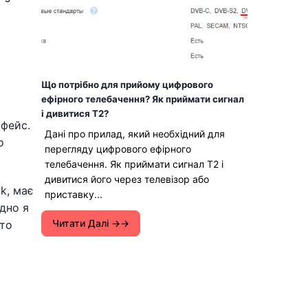
Що потрібно для прийому цифрового
ефірного телебачення? Як приймати сигнал
і дивитися T2?
рфейс.
Дані про прилад, який необхідний для
о
перегляду цифрового ефірного
телебачення. Як приймати сигнал T2 і
дивитися його через телевізор або
k, має
приставку...
дно я
Читати Далі →
 то