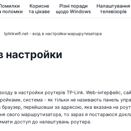
Помилки
Корисне
Різні поради
Налаштування
а поломки
та цікаве
щодо Windows
телевізорів
tplinkwifi.net - вхід в настройки маршрутизатора
д в настройки
 входу в настройки роутерів TP-Link. Web-інтерфейс, са
тройками, система - як тільки не називають панель упра
браузер, перейшовши за адресою, яка вказана на роут
ння свого маршрутизатора, то зараз я постараюся докл
римати доступ до налаштувань роутера.