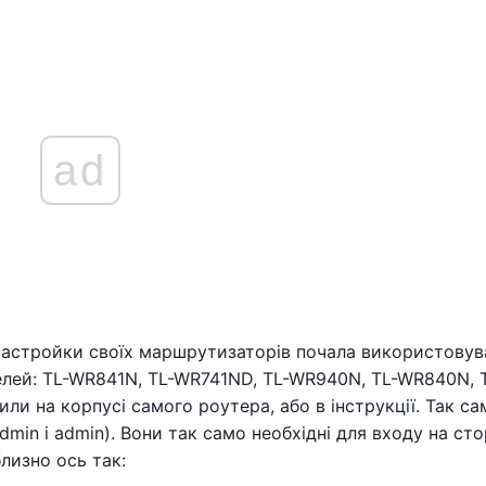
ad
 настройки своїх маршрутизаторів почала використовув
елей: TL-WR841N, TL-WR741ND, TL-WR940N, TL-WR840N, 
или на корпусі самого роутера, або в інструкції. Так са
admin і admin). Вони так само необхідні для входу на сто
лизно ось так: