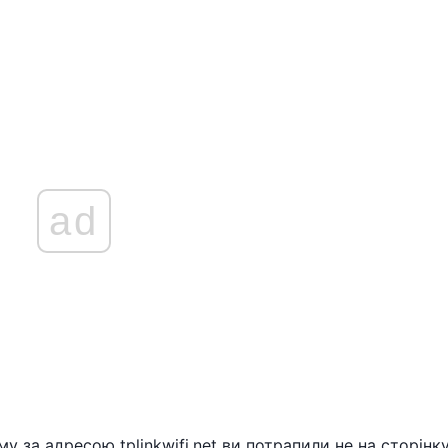
ad
у за адресою tplinkwifi.net ви потрапили не на сторінку