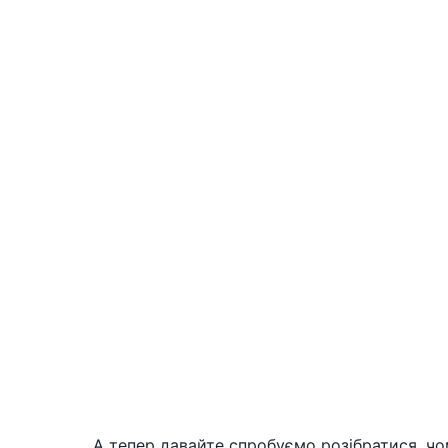
А тепер давайте спробуємо розібратися, чом