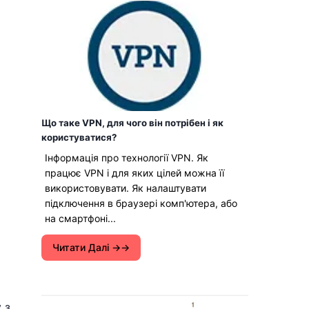
Що таке VPN, для чого він потрібен і як
користуватися?
Інформація про технології VPN. Як
працює VPN і для яких цілей можна її
використовувати. Як налаштувати
підключення в браузері комп'ютера, або
на смартфоні...
Читати Далі →
 з