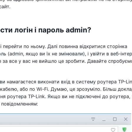
сайт.
вести логін і пароль admin?
і перейти по ньому. Далі повинна відкритися сторінка
оль (admin, якщо ви їх не змінювали), і увійти в веб-інте
 за все у вас не вийшло це зробити. Давайте спробуєм
 ви намагаєтеся виконати вхід в систему роутера TP-Lin
абелю, або по Wi-Fi. Думаю, це зрозуміло. Більш докла
ння роутера TP-Link. Якщо ви не підключені до роутера,
з повідомленням: