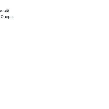
ковій
 Опера,