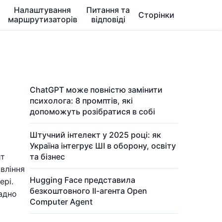
Налаштування
Питання та
Сторінки
маршрутизаторів
відповіді
ChatGPT може повністю замінити
психолога: 8 промптів, які
допоможуть розібратися в собі
Штучний інтелект у 2025 році: як
Україна інтегрує ШІ в оборону, освіту
йт
та бізнес
вління
Hugging Face представила
ері.
безкоштовного ІІ-агента Open
адно
Computer Agent