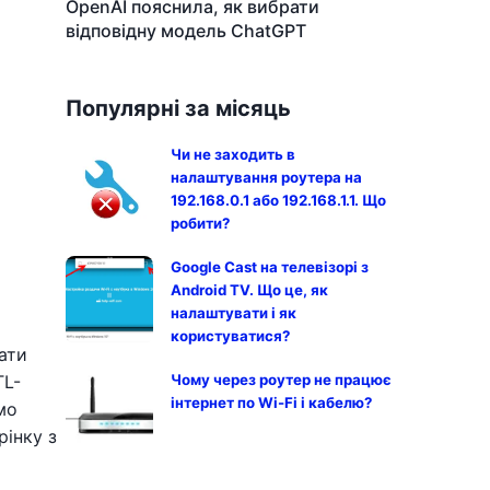
OpenAI пояснила, як вибрати
відповідну модель ChatGPT
Популярні за місяць
Чи не заходить в
налаштування роутера на
192.168.0.1 або 192.168.1.1. Що
робити?
Google Cast на телевізорі з
Android TV. Що це, як
налаштувати і як
користуватися?
ати
TL-
Чому через роутер не працює
інтернет по Wi-Fi і кабелю?
мо
рінку з