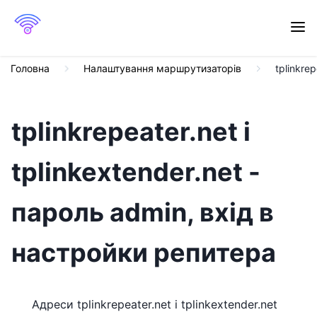
Головна
Налаштування маршрутизаторів
tplinkre
tplinkrepeater.net і
tplinkextender.net -
пароль admin, вхід в
настройки репитера
Адреси tplinkrepeater.net і tplinkextender.net