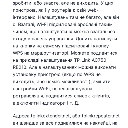
зробити, або знаєте, але не виходить. У цих
пристроїв, як і у роутерів є свій web-
інтерфейс. Налаштувань там не багато, але він
є. Взагалі, Wi-Fi підсилювачі зроблені таким
чином, що налаштувати їх можна взагалі без
входу в панель управління. Досить натиснути
на кнопку на самому підсилювачі і кнопку
WPS на маршрутизаторі. Можете подивитися
на прикладі налаштування TP-Link AC750
RE210. Але в налаштуваннях можна виконати
установку пристрою (якщо по WPS не
виходить, або немає можливості), змінити
настройки Wi-Fi, переналаштувати
ретрансляція, подивитися список клієнтів,
відключити індикатори і т. Д.
Адреса tplinkextender.net, або tplinkrepeater.net
ви швидше за все подивилися на наклейці, на