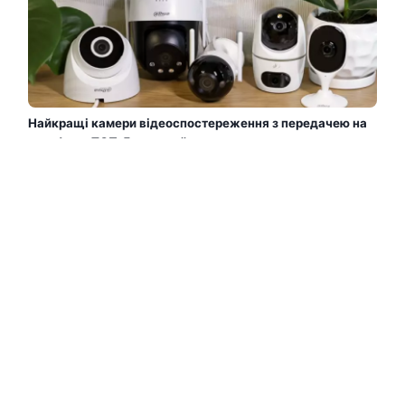
Найкращі камери відеоспостереження з передачею на
телефон - ТОП-5 моделей
Сьогодні вже важко уявити сучасну систему безпеки
без камер відеоспостереження. А з можливістю
перегляду відео прямо на телефоні — контролювати
ситуацію вдома, в офісі і навіть на складі стало
простіше, ніж будь-коли. Уявіть: ви поїхали у
відпустку, але можете у будь-який момент відкрити
програму та подивитися, що відбувається у дворі....
Читати Далі →