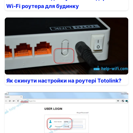
Wi-Fi роутера для будинку
Як скинути настройки на роутері Totolink?