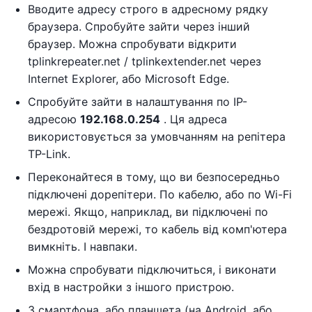
Вводите адресу строго в адресному рядку
браузера. Спробуйте зайти через інший
браузер. Можна спробувати відкрити
tplinkrepeater.net / tplinkextender.net через
Internet Explorer, або Microsoft Edge.
Спробуйте зайти в налаштування по IP-
адресою
192.168.0.254
. Ця адреса
використовується за умовчанням на репітера
TP-Link.
Переконайтеся в тому, що ви безпосередньо
підключені дорепітери. По кабелю, або по Wi-Fi
мережі. Якщо, наприклад, ви підключені по
бездротовій мережі, то кабель від комп'ютера
вимкніть. І навпаки.
Можна спробувати підключиться, і виконати
вхід в настройки з іншого пристрою.
З смартфона, або планшета (на Android, або