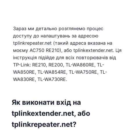
Зараз ми детально розглянемо процес
доступу до налаштувань за адресою
tplinkrepeater.net (такий адреса вказана на
моєму AC750 RE210), або tplinkextender.net. Ця
інструкція підійде для всіх повторювачів від
TP-Link: RE210, RE200, TL-WA860RE, TL-
WA850RE, TL-WA854RE, TL-WA750RE, TL-
WA830RE, TL-WA730RE.
Як виконати вхід на
tplinkextender.net, або
tplinkrepeater.net?