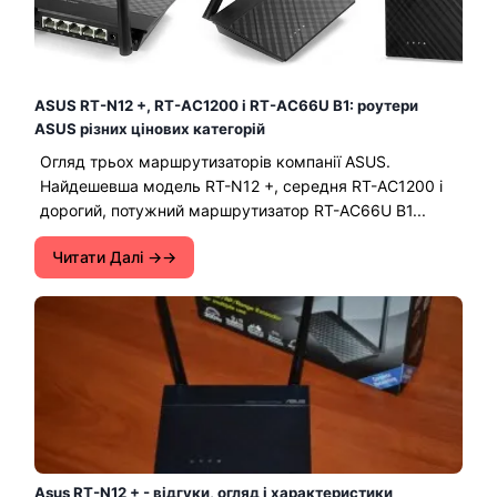
ASUS RT-N12 +, RT-AC1200 і RT-AC66U B1: роутери
ASUS різних цінових категорій
Огляд трьох маршрутизаторів компанії ASUS.
Найдешевша модель RT-N12 +, середня RT-AC1200 і
дорогий, потужний маршрутизатор RT-AC66U B1...
Читати Далі →
Asus RT-N12 + - відгуки, огляд і характеристики