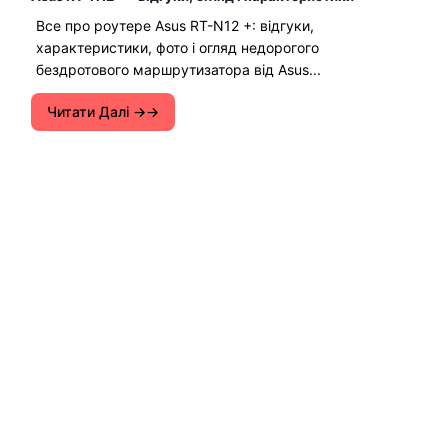
Все про роутере Asus RT-N12 +: відгуки,
характеристики, фото і огляд недорогого
бездротового маршрутизатора від Asus...
Читати Далі →
Інструкції з налаштування Wi-Fi роутерів.
Поради щодо вирішення різних проблем з