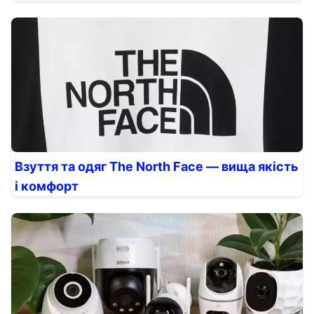
Взуття та одяг The North Face — вища якість
і комфорт