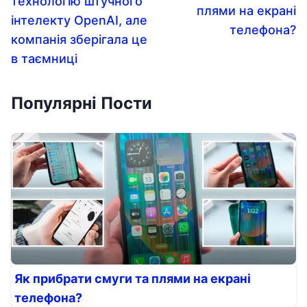
технологію штучного
плями на екрані
інтелекту OpenAI, але
телефона?
компанія зберігала це
в таємниці
Популярні Пости
Як прибрати смуги та плями на екрані
телефона?