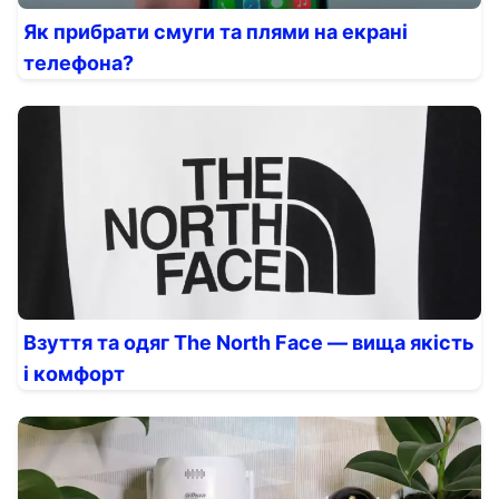
Як прибрати смуги та плями на екрані
телефона?
Взуття та одяг The North Face — вища якість
і комфорт