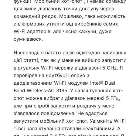
функції "Мобільний хот-спот", і немає команди
для зміни діапазону точки доступу через
командний рядок. Можливо, така можливість
є в фірмових утиліти від виробників самих
Wi-Fi адаптерів, але чесно кажучи, дуже
сумніваюся.
Насправді, я багато разів відкладав написання
цієї статті, так як у мене не вийшло запустити
віртуальну Wi-Fi мережу в діапазоні 5 GHz. Я
перевіряв на ноутбуці Lenovo з
дводіапазонним Wi-Fi модулем Intel® Dual
Band Wireless-AC 3165. У налаштуваннях хот-
спот можна вибрати діапазон мережі 5 ГГц,
але при спробі запустити роздачу у мене
з'являлося повідомлення "Не вдається
запустити мобільний хот-спот. Увімкніть Wi-Fi
"і всі налаштування ставали неактивними. А
ось на частоті 2.4 ГГц все відмінно працює. Я