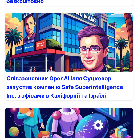
безкоштовно
Співзасновник OpenAI Ілля Суцкевер
запустив компанію Safe Superintelligence
Inc. з офісами в Каліфорнії та Ізраїлі