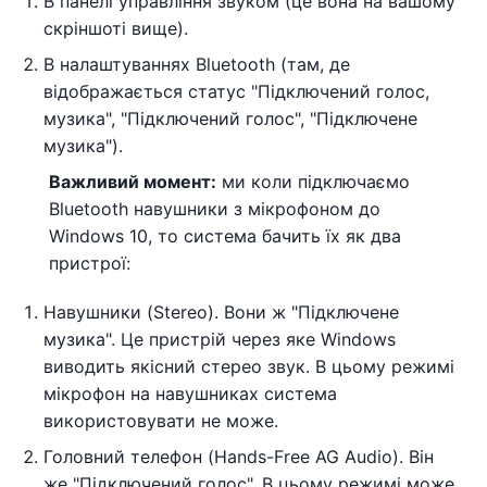
В панелі управління звуком (це вона на вашому
скріншоті вище).
В налаштуваннях Bluetooth (там, де
відображається статус "Підключений голос,
музика", "Підключений голос", "Підключене
музика").
Важливий момент:
ми коли підключаємо
Bluetooth навушники з мікрофоном до
Windows 10, то система бачить їх як два
пристрої:
Навушники (Stereo). Вони ж "Підключене
музика". Це пристрій через яке Windows
виводить якісний стерео звук. В цьому режимі
мікрофон на навушниках система
використовувати не може.
Головний телефон (Hands-Free AG Audio). Він
же "Підключений голос". В цьому режимі може