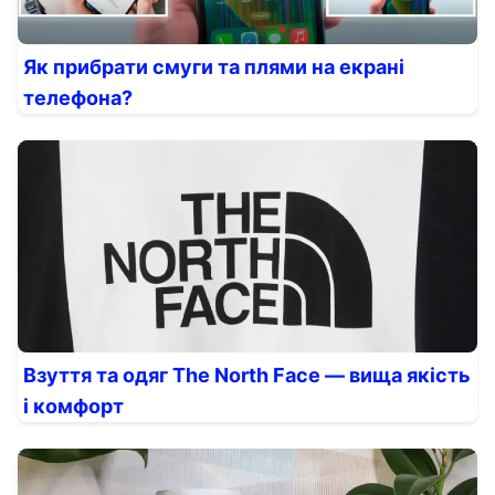
Як прибрати смуги та плями на екрані
телефона?
Взуття та одяг The North Face — вища якість
і комфорт