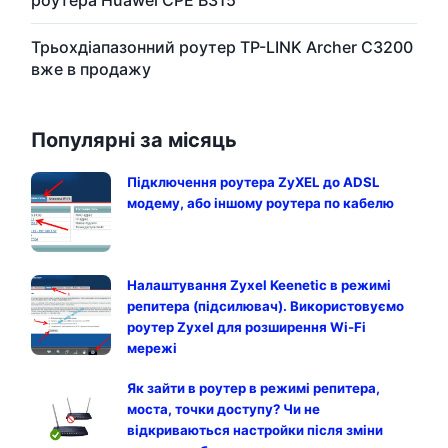
роутера Huawei CPE B315
Трьохдіапазонний роутер TP-LINK Archer C3200
вже в продажу
Популярні за місяць
Підключення роутера ZyXEL до ADSL
модему, або іншому роутера по кабелю
Налаштування Zyxel Keenetic в режимі
репитера (підсилювач). Використовуємо
роутер Zyxel для розширення Wi-Fi
мережі
Як зайти в роутер в режимі репитера,
моста, точки доступу? Чи не
відкриваються настройки після зміни