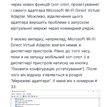
через нових функцій (хот-спот, проектування)
і самого адаптера Microsoft Wi-Fi Direct Virtual
Adapter. Можливо, відключення цього
адаптера вирішить проблеми з запуском
віртуальної мережі через командний рядок.
У моєму випадку, наприклад, Microsoft Wi-Fi
Direct Virtual Adapter взагалі немає в
диспетчері пристроїв. Рівно до того часу,
поки я не запущу мобільний хот-спот (і в
диспетчері пристроїв натисну на кнопку
"Оновити конфігурацію устаткування"). Після
чого він відразу з'являється в розділі
"Мережеві адаптери". У мене він з номером #
33.