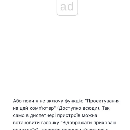
ad
Або поки я не включу функцію "Проектування
на цей комп'ютер" (Доступно всюди). Так
само в диспетчері пристроїв можна
встановити галочку "Відображати приховані
пристроїв" і адаптер повинен з'явитися в