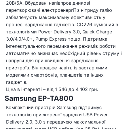
20В/5A. Вбудовані напівпровідникові
перетворювачі електроенергії з нітриду галію
забезпечують максимальну ефективність у
процесі заряджання гаджетів. CD226 сумісний з
технологіями Power Delivery 3.0, Quick Charge
3.0/4.0/4.0+, Pump Express тощо. Підтримка
інтелектуального перемикання режимів роботи
автоматично визначає необхідний рівень струму і
напруги для пришвидшення заряджання
пристроїв. Він працює навіть із застарілими
моделями смартфонів, планшетів та інших
гаджетів.
Ціна в інтернеті – від 1 546 до 4 102 грн.
Samsung EP-TA800
Компактний пристрій Samsung підтримує
технологію прискореної зарядки USB Power
Delivery 2.0, 3.0 з передачею максимальної
потужності через USB-кабель (до 25 Вт). І тому