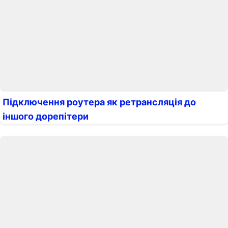
Підключення роутера як ретрансляція до
іншого дорепітери