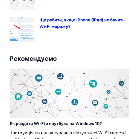
Що робити, якщо iPhone (iPad) не бачить
Wi-Fi мережу?
Рекомендуємо
Як роздати Wi-Fi з ноутбука на Windows 10?
Інструкція по налаштуванню віртуальної Wi-Fi мережі