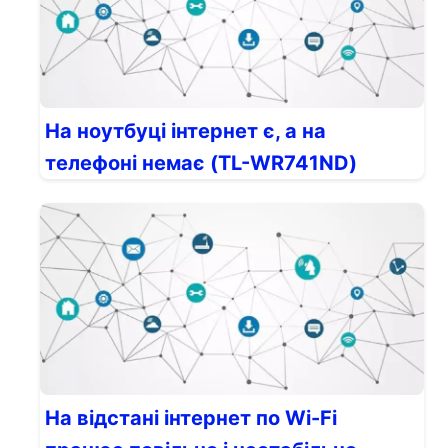
На ноутбуці інтернет є, а на
телефоні немає (TL-WR741ND)
На відстані інтернет по Wi-Fi