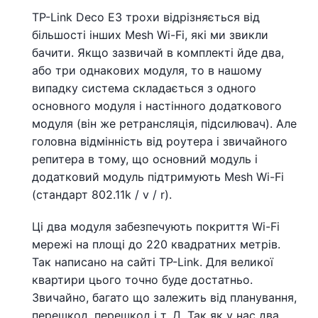
TP-Link Deco E3 трохи відрізняється від
більшості інших Mesh Wi-Fi, які ми звикли
бачити. Якщо зазвичай в комплекті йде два,
або три однакових модуля, то в нашому
випадку система складається з одного
основного модуля і настінного додаткового
модуля (він же ретрансляція, підсилювач). Але
головна відмінність від роутера і звичайного
репитера в тому, що основний модуль і
додатковий модуль підтримують Mesh Wi-Fi
(стандарт 802.11k / v / r).
Ці два модуля забезпечують покриття Wi-Fi
мережі на площі до 220 квадратних метрів.
Так написано на сайті TP-Link. Для великої
квартири цього точно буде достатньо.
Звичайно, багато що залежить від планування,
перешкод, перешкод і т. Д. Так як у нас два