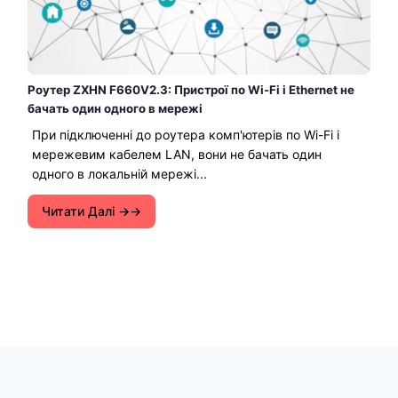
Роутер ZXHN F660V2.3: Пристрої по Wi-Fi і Ethernet не
бачать один одного в мережі
При підключенні до роутера комп'ютерів по Wi-Fi і
мережевим кабелем LAN, вони не бачать один
одного в локальній мережі...
Читати Далі →