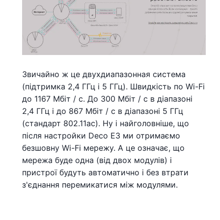
Звичайно ж це двухдиапазонная система
(підтримка 2,4 ГГц і 5 ГГц). Швидкість по Wi-Fi
до 1167 Мбіт / с. До 300 Мбіт / с в діапазоні
2,4 ГГц і до 867 Мбіт / с в діапазоні 5 ГГц
(стандарт 802.11ac). Ну і найголовніше, що
після настройки Deco E3 ми отримаємо
безшовну Wi-Fi мережу. А це означає, що
мережа буде одна (від двох модулів) і
пристрої будуть автоматично і без втрати
з'єднання перемикатися між модулями.