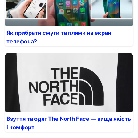
Як прибрати смуги та плями на екрані
телефона?
Взуття та одяг The North Face — вища якість
і комфорт