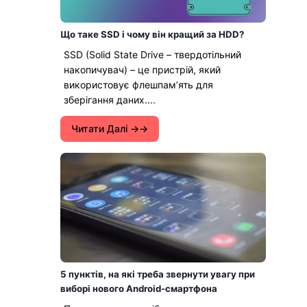
Що таке SSD і чому він кращий за HDD?
SSD (Solid State Drive – твердотільний
накопичувач) – це пристрій, який
використовує флешпамʼять для
зберігання даних....
Читати Далі →
5 пунктів, на які треба звернути увагу при
виборі нового Android-смартфона