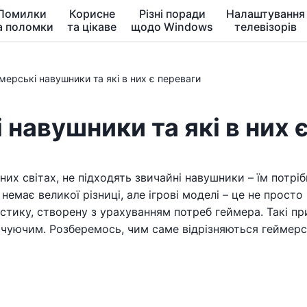
Помилки
Корисне
Різні поради
Налаштування
а поломки
та цікаве
щодо Windows
телевізорів
мерські навушники та які в них є переваги
 навушники та які в них 
х світах, не підходять звичайні навушники – їм потрібн
немає великої різниці, але ігрові моделі – це не прос
устику, створену з урахуванням потреб геймера. Такі п
чуючим. Розберемось, чим саме відрізняються геймерс