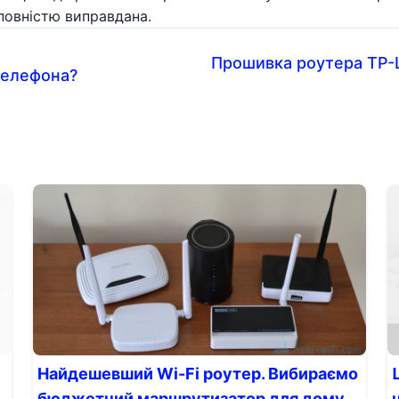
повністю виправдана.
Прошивка роутера TP-
телефона?
Найдешевший Wi-Fi роутер. Вибираємо
бюджетний маршрутизатор для дому