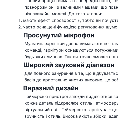
Ігровий процес вимагає зосередженості, і 
повнорозмірні, з великими чашами, що повні
ніж звичайні моделі. До того ж вони:
мають ефект «прозорості», тобто ви почуєте
часто оснащені функцією регулювання шумоз
Просунутий мікрофон
Мультиплеєрні ігри давно вимагають не тіль
команді, гарнітури оснащуються потужними
будь-яких умовах. Так ви точно зможете до
Широкий звуковий діапазон
Для повного занурення в те, що відбуваєтьс
басів до кристально чистих високих. Це роб
Виразний дизайн
Геймерські пристрої завжди виділяються зов
кожна деталь підкреслює стиль і атмосферу 
віртуальний світ. Геймерська гарнітура – ц
зручність і стиль. Висока якість збірки, а