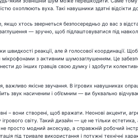
будь-який зовнішній шум може перешкодити. Саме тому
стю охоплюють вуха. Такі навушники здатні відсікти до
, якщо хтось звернеться безпосередньо до вас з відста
аглушення — зручно, щоб підлаштовуватися під навкол
ки швидкості реакції, але й голосової координації. Щоб
 мікрофонами з активним шумозаглушенням. Це забезпе
нести до інших гравців свою думку і здобути колектив
я, важливо якісне звучання. В ігрових навушниках опра
ить звук насиченим і об’ємним — ви буквально відчуває
ні – вони створені, щоб вражати. Неонові акценти, агр
ігрового світу. Такий дизайн — це не тільки естетика, 
е не просто модний аксесуар, а справжній робочий інстру
даптація під тривале використання і потужні технічні ха