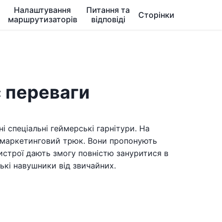
Налаштування
Питання та
Сторінки
маршрутизаторів
відповіді
є переваги
і спеціальні геймерські гарнітури. На
то маркетинговий трюк. Вони пропонують
ристрої дають змогу повністю зануритися в
ькі навушники від звичайних.