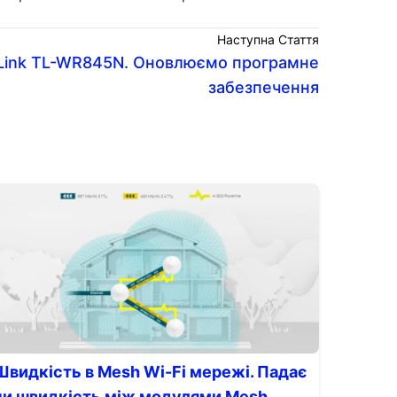
Наступна Стаття
Link TL-WR845N. Оновлюємо програмне
забезпечення
Швидкість в Mesh Wi-Fi мережі. Падає
чи швидкість між модулями Mesh