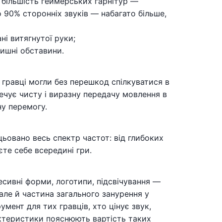
 більшість геймерських гарнітур —
 90% сторонніх звуків — набагато більше,
ні витягнутої руки;
ишні обставини.
 гравці могли без перешкод спілкуватися в
чує чисту і виразну передачу мовлення в
ну перемогу.
цьовано весь спектр частот: від глибоких
те себе всередині гри.
есивні форми, логотипи, підсвічування —
але й частина загального занурення у
мент для тих гравців, хто цінує звук,
рактеристики пояснюють вартість таких