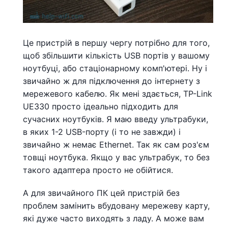
Це пристрій в першу чергу потрібно для того,
щоб збільшити кількість USB портів у вашому
ноутбуці, або стаціонарному комп'ютері. Ну і
звичайно ж для підключення до інтернету з
мережевого кабелю. Як мені здається, TP-Link
UE330 просто ідеально підходить для
сучасних ноутбуків. Я маю введу ультрабуки,
в яких 1-2 USB-порту (і то не завжди) і
звичайно ж немає Ethernet. Так як сам роз'єм
товщі ноутбука. Якщо у вас ультрабук, то без
такого адаптера просто не обійтися.
А для звичайного ПК цей пристрій без
проблем замінить вбудовану мережеву карту,
які дуже часто виходять з ладу. А може вам