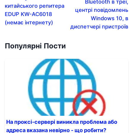
Bluetooth в треї,
китайського репитера
центрі повідомлень
EDUP KW-AC6018
Windows 10, в
(немає інтернету)
диспетчері пристроїв
Популярні Пости
На проксі-сервері виникла проблема або
адреса вказана невірно - що робити?