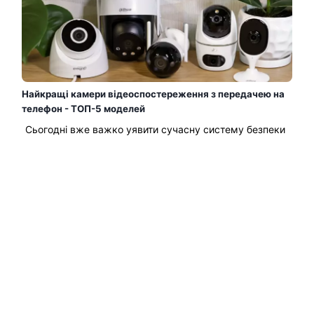
Найкращі камери відеоспостереження з передачею на
телефон - ТОП-5 моделей
Сьогодні вже важко уявити сучасну систему безпеки
без камер відеоспостереження. А з можливістю
перегляду відео прямо на телефоні — контролювати
ситуацію вдома, в офісі і навіть на складі стало
простіше, ніж будь-коли. Уявіть: ви поїхали у
відпустку, але можете у будь-який момент відкрити
програму та подивитися, що відбувається у дворі....
Читати Далі →