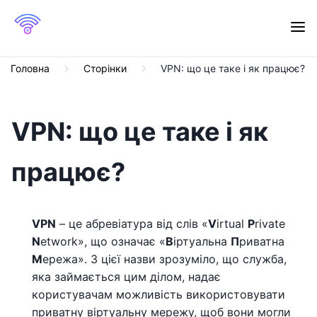
Головна
Сторінки
VPN: що це таке і як працює?
VPN: що це таке і як
працює?
VPN
– це абревіатура від слів «
V
irtual
P
rivate
N
etwork», що означає «
В
іртуальна
П
риватна
М
ережа». З цієї назви зрозуміло, що служба,
яка займається цим ділом, надає
користувачам можливість використовувати
приватну віртуальну мережу, щоб вони могли