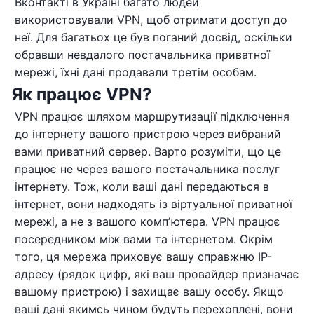
Вконтакті в Україні багато людей
використовували VPN, щоб отримати доступ до
неї. Для багатьох це був поганий досвід, оскільки
обравши невдалого постачальника приватної
мережі, їхні дані продавали третім особам.
Як працює VPN?
VPN працює шляхом маршрутизації підключення
до інтернету вашого пристрою через вибраний
вами приватний сервер. Варто розуміти, що це
працює не через вашого постачальника послуг
інтернету. Тож, коли ваші дані передаються в
інтернет, вони надходять із віртуальної приватної
мережі, а не з вашого компʼютера. VPN працює
посередником між вами та інтернетом. Окрім
того, ця мережа приховує вашу справжню IP-
адресу (рядок цифр, які ваш провайдер призначає
вашому пристрою) і захищає вашу особу. Якщо
ваші дані якимсь чином будуть перехоплені, вони