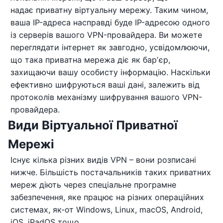
надає приватну віртуальну мережу. Таким чином,
ваша IP-адреса насправді буде IP-адресою одного
із серверів вашого VPN-провайдера. Ви можете
переглядати інтернет як завгодно, усвідомлюючи,
що така приватна мережа діє як барʼєр,
захищаючи вашу особисту інформацію. Наскільки
ефективно шифруються ваші дані, залежить від
протоколів механізму шифрування вашого VPN-
провайдера.
Види Віртуальної Приватної
Мережі
Існує кілька різних видів VPN – вони розписані
нижче. Більшість постачальників таких приватних
мереж діють через спеціальне програмне
забезпечення, яке працює на різних операційних
системах, як-от Windows, Linux, macOS, Android,
iOS, iPadOS тощо.