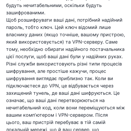
будуть нечитабельними, оскільки будуть
зашифрованими.
Щоб розшифрувати ваші дані, потрібний надійний
пароль, тобто ключ. Цей ключ відомий лише
власнику даних (якщо точніше, вашому пристрою,
який використовується) та VPN-серверу. Саме
тому, необхідно обирати надійного постачальника
цієї послуги, щоб ваші дані були у надійних руках.
Різні служби використовують різні типи процесів
шифрування, але простіше кажучи, процес
шифрування виглядає приблизно так. Коли ви
підключаєтеся до VPN, це відбувається через
захищений тунель, де ваші дані шифруються. Це
означає, що ваші дані перетворюються на
нечитабельний код, коли вони переміщуються між
вашим компʼютером і VPN-сервером. Після
цього, ваш пристрій перебуває в тій самій
локальній мережі, що й ваш сервер, що