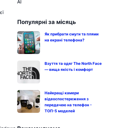
AI
єї
Популярні за місяць
Як прибрати смуги та плями
на екрані телефона?
Взуття та одяг The North Face
— вища якість і комфорт
Найкращі камери
відеоспостереження з
передачею на телефон -
ТОП-5 моделей