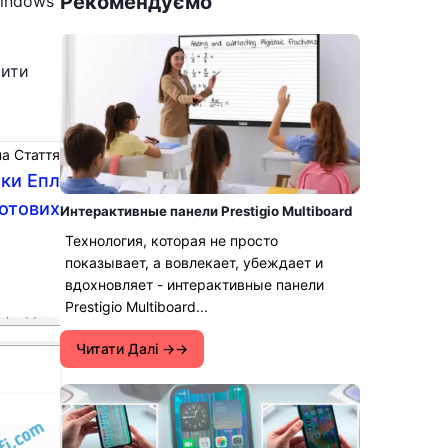
Рекомендуємо
Windows
чити
а Стаття
ики Епл
ротових
Интерактивные панели Prestigio Multiboard
Технология, которая не просто
показывает, а вовлекает, убеждает и
вдохновляет - интерактивные панели
Prestigio Multiboard...
Читати Далі →