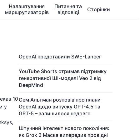
Налаштування
Питання та
Сторінки
маршрутизаторів
відповіді
"
OpenAI представили SWE-Lancer
YouTube Shorts отримав підтримку
генеративної ШІ-моделі Veo 2 від
DeepMind
Чекав 10
Сем Альтман розповів про плани
м у
OpenAI щодо випуску GPT-4.5 та
GPT-5 – залишилося недовго
nksys,
Штучний інтелект нового покоління:
як Grok 3 Маска випередив провідні