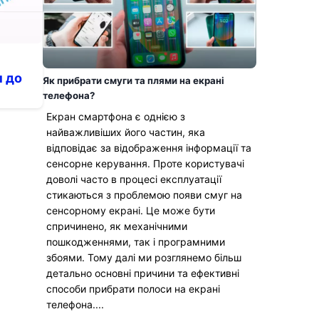
п до
Як прибрати смуги та плями на екрані
телефона?
Екран смартфона є однією з
найважливіших його частин, яка
відповідає за відображення інформації та
сенсорне керування. Проте користувачі
доволі часто в процесі експлуатації
стикаються з проблемою появи смуг на
сенсорному екрані. Це може бути
спричинено, як механічними
пошкодженнями, так і програмними
збоями. Тому далі ми розглянемо більш
детально основні причини та ефективні
способи прибрати полоси на екрані
телефона....