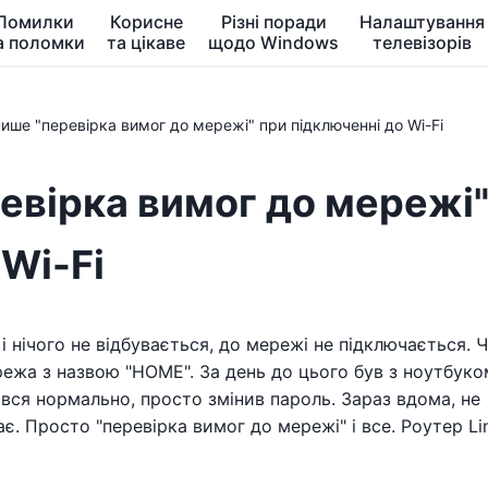
Помилки
Корисне
Різні поради
Налаштування
а поломки
та цікаве
щодо Windows
телевізорів
пише "перевірка вимог до мережі" при підключенні до Wi-Fi
евірка вимог до мережі
 Wi-Fi
і нічого не відбувається, до мережі не підключається. 
ежа з назвою "HOME". За день до цього був з ноутбуко
ився нормально, просто змінив пароль. Зараз вдома, не
є. Просто "перевірка вимог до мережі" і все. Роутер Li