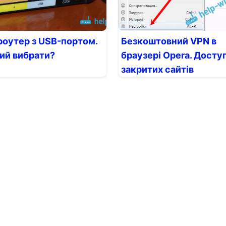
 роутер з USB-портом.
Безкоштовний VPN в
кий вибрати?
браузері Opera. Досту
закритих сайтів