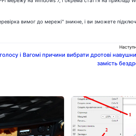
-Fi мережу на Windows 7, і окрема стаття на прикладі 
еревірка вимог до мережі" зникне, і ви зможете підклю
Наступн
голосу і
Вагомі причини вибрати дротові навушн
замість безд