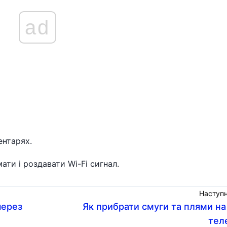
ad
ентарях.
ти і роздавати Wi-Fi сигнал.
Наступн
через
Як прибрати смуги та плями на
тел