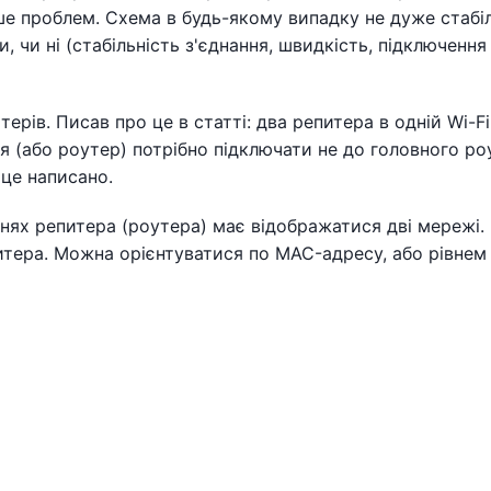
ше проблем. Схема в будь-якому випадку не дуже стабіл
, чи ні (стабільність з'єднання, швидкість, підключення
ерів. Писав про це в статті: два репитера в одній Wi-Fi
я (або роутер) потрібно підключати не до головного ро
 це написано.
ях репитера (роутера) має відображатися дві мережі.
тера. Можна орієнтуватися по MAC-адресу, або рівнем