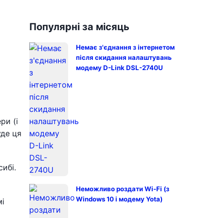
Популярні за місяць
Немає з'єднання з інтернетом
після скидання налаштувань
модему D-Link DSL-2740U
ри (і
уде ця
ибі.
Неможливо роздати Wi-Fi (з
Windows 10 і модему Yota)
мі