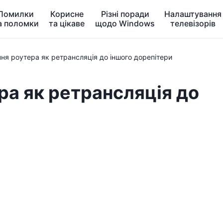
Помилки
Корисне
Різні поради
Налаштування
а поломки
та цікаве
щодо Windows
телевізорів
ня роутера як ретрансляція до іншого дорепітери
а як ретрансляція до