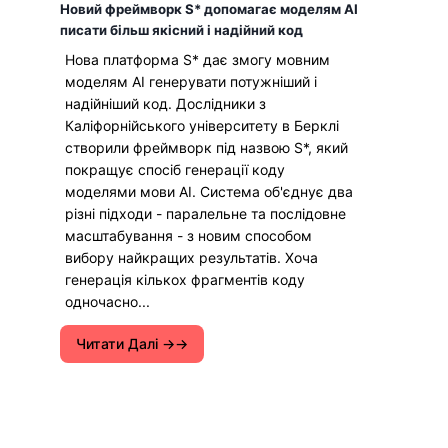
Новий фреймворк S* допомагає моделям AI
писати більш якісний і надійний код
Нова платформа S* дає змогу мовним
моделям AI генерувати потужніший і
надійніший код. Дослідники з
Каліфорнійського університету в Берклі
створили фреймворк під назвою S*, який
покращує спосіб генерації коду
моделями мови AI. Система об'єднує два
різні підходи - паралельне та послідовне
масштабування - з новим способом
вибору найкращих результатів. Хоча
генерація кількох фрагментів коду
одночасно...
Читати Далі →