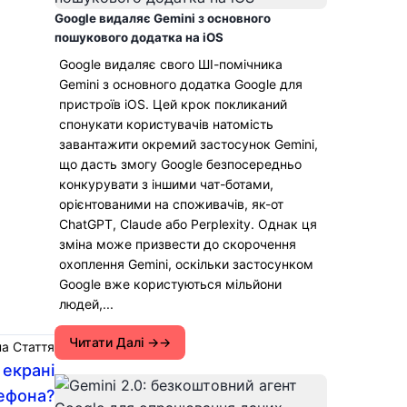
Google видаляє Gemini з основного
пошукового додатка на iOS
Google видаляє свого ШІ-помічника
Gemini з основного додатка Google для
пристроїв iOS. Цей крок покликаний
спонукати користувачів натомість
завантажити окремий застосунок Gemini,
що дасть змогу Google безпосередньо
конкурувати з іншими чат-ботами,
орієнтованими на споживачів, як-от
ChatGPT, Claude або Perplexity. Однак ця
зміна може призвести до скорочення
охоплення Gemini, оскільки застосунком
Google вже користуються мільйони
людей,...
Читати Далі →
а Стаття
 екрані
ефона?