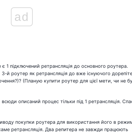
ad
 є 1 підключений ретрансляція до основного роутера.
 3-й роутер як ретрансляція до вже існуючого дорепіте
ючення?)? (Планую купити роутер для цієї мети, чи не б
ь всюди описаний процес тільки під 1 ретрансляція. Спас
риводу покупки роутера для використання його в режи
 саме ретрансляція. Два репитера не завжди працюють