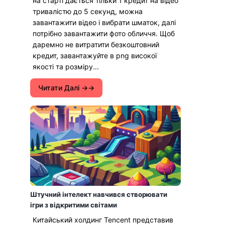
на старті дається тільки 1 кредит на відео
тривалістю до 5 секунд, можна
завантажити відео і вибрати шматок, далі
потрібно завантажити фото обличчя. Щоб
даремно не витратити безкоштовний
кредит, завантажуйте в png високої
якості та розміру...
Читати Далі →
Штучний інтелект навчився створювати
ігри з відкритими світами
Китайський холдинг Tencent представив