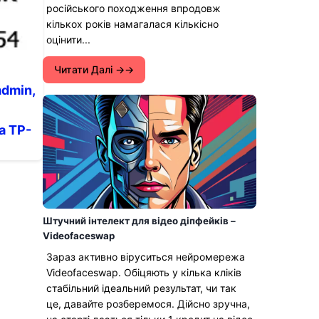
російського походження впродовж
кількох років намагалася кількісно
оцінити...
Читати Далі →
admin,
а TP-
Штучний інтелект для відео діпфейків –
Videofaceswap
Зараз активно віруситься нейромережа
Videofaceswap. Обіцяють у кілька кліків
стабільний ідеальний результат, чи так
це, давайте розберемося. Дійсно зручна,