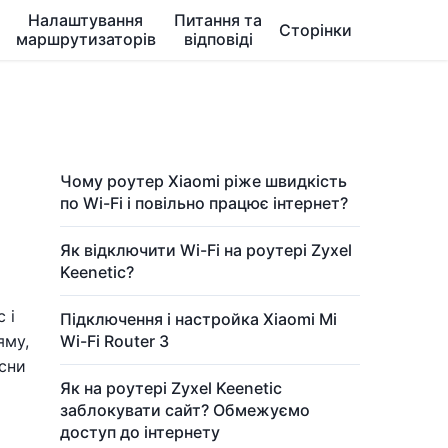
Налаштування
Питання та
Сторінки
маршрутизаторів
відповіді
Чому роутер Xiaomi ріже швидкість
по Wi-Fi і повільно працює інтернет?
Як відключити Wi-Fi на роутері Zyxel
Keenetic?
 і
Підключення і настройка Xiaomi Mi
яму,
Wi-Fi Router 3
існи
Як на роутері Zyxel Keenetic
заблокувати сайт? Обмежуємо
доступ до інтернету