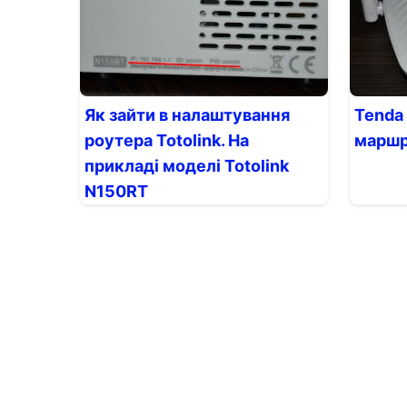
Як зайти в налаштування
Tenda 
роутера Totolink. На
маршр
прикладі моделі Totolink
N150RT