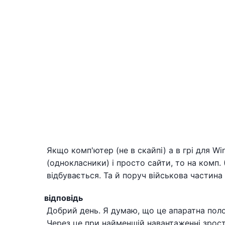
Якщо комп'ютер (не в скайпі) а в грі для W
(однокласники) і просто сайти, то на комп. 
відбувається. Та й поруч військова частина
відповідь
Добрий день. Я думаю, що це апаратна по
Через це при найменшій навантаженні зроста