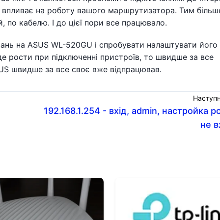
ь впливає на роботу вашого маршрутизатора. Тим більш
 по кабелю. І до цієї пори все працювало.
ань на ASUS WL-520GU і спробувати налаштувати його
де рости при підключенні пристроїв, то швидше за все
US швидше за все своє вже відпрацював.
Наступн
192.168.1.254 - вхід, admin, настройка р
не в