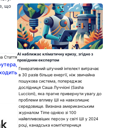
е, що
AI наближає кліматичну кризу, згідно з
а Стаття
провідним експертом
оутера,
Генеративний штучний інтелект витрачає
ходить
в 30 разів більше енергії, ніж звичайна
пошукова система, попереджає
дослідниця Саша Луччіоні (Sasha
Luccioni), яка прагне привернути увагу до
проблеми впливу ШІ на навколишнє
середовище. Визнана американським
журналом Time однією зі 100
найвпливовіших персон у світі ШІ у 2024
році, канадська комп'ютерниця