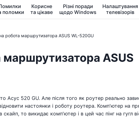
Помилки
Корисне
Різні поради
Налаштування
а поломки
та цікаве
щодо Windows
телевізорів
ьна робота маршрутизатора ASUS WL-520GU
а маршрутизатора ASUS
о Асус 520 GU. Але після того як роутер реально завис
ідновити настоянки і роботу роутера. Комп'ютер на пр
 скайп, то викидає комп'ютер і в цей час пінг на гугл в