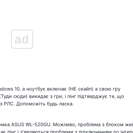
ad
indows 10, а ноутбук включає (НЕ скайп) а свою гру
(Туди сюди) викидає з гри, і пінг підтверджує те, що
 з РЛС. Допоможіть будь ласка.
ломка ASUS WL-520GU. Можливо, проблема з блоком жи
є пінг і з'являються проблеми з підключенням до інтер