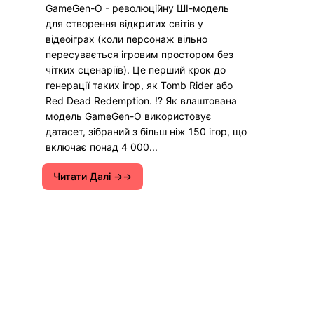
GameGen-O - революційну ШІ-модель
для створення відкритих світів у
відеоіграх (коли персонаж вільно
пересувається ігровим простором без
чітких сценаріїв). Це перший крок до
генерації таких ігор, як Tomb Rider або
Red Dead Redemption. ⁉️ Як влаштована
модель GameGen-O використовує
датасет, зібраний з більш ніж 150 ігор, що
включає понад 4 000...
Читати Далі →