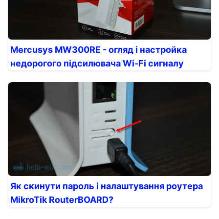
Mercusys MW300RE - огляд і настройка
недорогого підсилювача Wi-Fi сигналу
Як скинути пароль і налаштування роутера
MikroTik RouterBOARD?