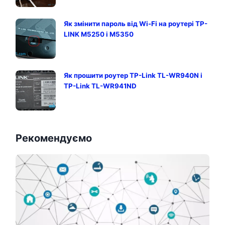
Як змінити пароль від Wi-Fi на роутері TP-
LINK M5250 і M5350
Як прошити роутер TP-Link TL-WR940N і
TP-Link TL-WR941ND
Рекомендуємо