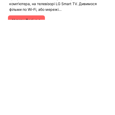
комп'ютера, на телевізорі LG Smart TV. Дивимося
фільми по Wi-Fi, або мережі...
Читати Далі →
Інструкції з налаштування Wi-Fi роутерів.
Поради щодо вирішення різних проблем з
інтернетом на комп'ютерах, смартфонах,