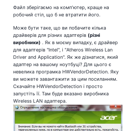
Файл зберігаємо на комп'ютер, краще на
робочий стіл, що б не втратити його.
Може бути таке, що ви побачите кілька
драйверів для різних адаптерів
(різні
виробники)
. Як в моєму випадку, є драйвер
для адаптерів "Intel", і "Atheros Wireless Lan
Driver and Application". Як же дізнатися, який
адаптер на вашому ноутбуці? Для цього є
невелика програмка HWVendorDetection. Яку
ви можете завантажити за цим посиланням.
Скачайте HWVendorDetection і просто
запустіть її. Там буде вказано виробника
Wireless LAN адаптера.