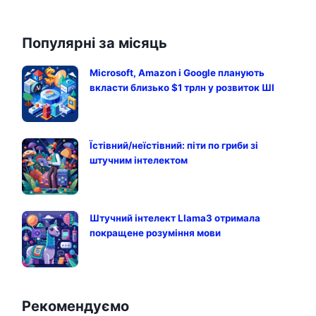
Популярні за місяць
Microsoft, Amazon і Google планують
вкласти близько $1 трлн у розвиток ШІ
Їстівний/неїстівний: піти по гриби зі
штучним інтелектом
Штучний інтелект Llama3 отримала
покращене розуміння мови
Рекомендуємо