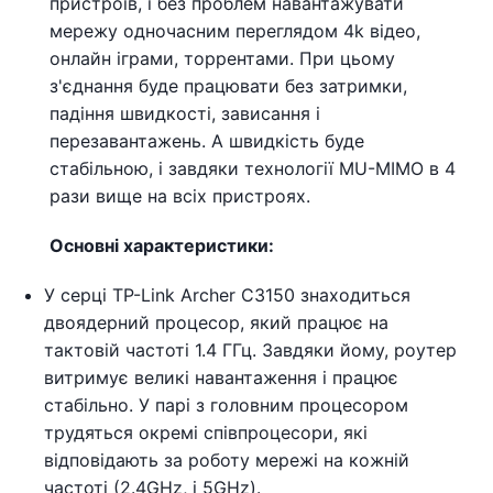
пристроїв, і без проблем навантажувати
мережу одночасним переглядом 4k відео,
онлайн іграми, торрентами. При цьому
з'єднання буде працювати без затримки,
падіння швидкості, зависання і
перезавантажень. А швидкість буде
стабільною, і завдяки технології MU-MIMO в 4
рази вище на всіх пристроях.
Основні характеристики:
У серці TP-Link Archer C3150 знаходиться
двоядерний процесор, який працює на
тактовій частоті 1.4 ГГц. Завдяки йому, роутер
витримує великі навантаження і працює
стабільно. У парі з головним процесором
трудяться окремі співпроцесори, які
відповідають за роботу мережі на кожній
частоті (2.4GHz, і 5GHz).