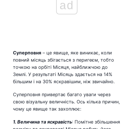
ad
Суперповня
– це явище, яке виникає, коли
повний місяць збігається з перигеєм, тобто
точкою на орбіті Місяця, найближчою до
Землі. У результаті Місяць здається на 14%
більшим і на 30% яскравішим, ніж звичайно.
Суперповня привертає багато уваги через
свою візуальну величність. Ось кілька причин,
чому це явище так захоплює:
1. Величина та яскравість
: Помітне збільшення
розміру та яскравості Місяця робить його