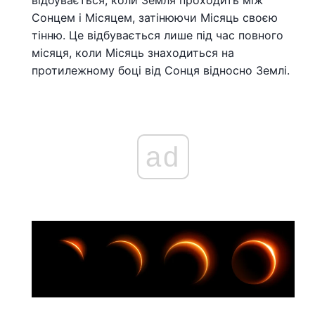
відбувається, коли Земля проходить між
Сонцем і Місяцем, затінюючи Місяць своєю
тінню. Це відбувається лише під час повного
місяця, коли Місяць знаходиться на
протилежному боці від Сонця відносно Землі.
ad