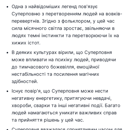
Одна з найвідоміших легенд пов'язує
Суперповню з перетворенням людей на вовків-
перевертнів. Згідно з фольклором, у цей час
сила місячного світла зростає, звільняючи в
людях темні інстинкти та перетворюючи їх на
хижих істот.
В деяких культурах вірили, що Суперповня
може впливати на психіку людей, приводячи
до тимчасового божевілля, емоційної
нестабільності та посилення магічних
здібностей.
Існує повір'я, що Суперповня може нести
негативну енергетику, притягуючи невдачі,
хвороби, сварки та інші негативні події. Багато
людей намагаються уникати важливих справ
та прийняття рішень у цей час.
Суперповня вважалася сприятливим часом для