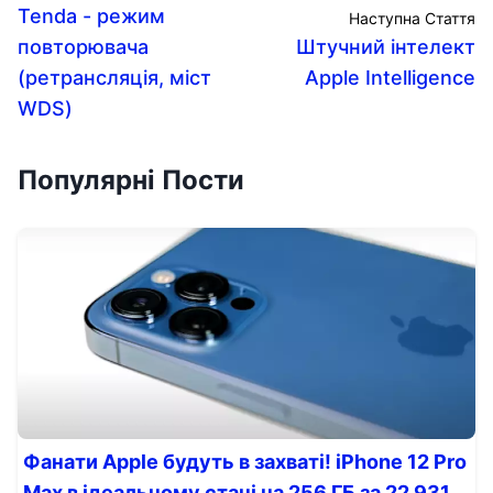
Tenda - режим
Наступна Стаття
повторювача
Штучний інтелект
(ретрансляція, міст
Apple Intelligence
WDS)
Популярні Пости
Фанати Apple будуть в захваті! iPhone 12 Pro
Max в ідеальному стані на 256 ГБ за 22 931