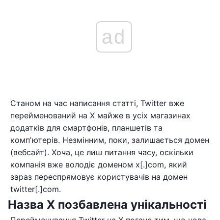
ad
Станом на час написання статті, Twitter вже
перейменований на X майже в усіх магазинах
додатків для смартфонів, планшетів та
компʼютерів. Незмінним, поки, залишається домен
(вебсайт). Хоча, це лиш питання часу, оскільки
компанія вже володіє доменом x[.]com, який
зараз переспрямовує користувачів на домен
twitter[.]com.
Назва X позбавлена унікальності
Перейменування Twitter на X погане тим, що нова