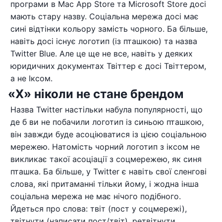
програми в Mac App Store та Microsoft Store досі
мають стару назву. Соціальна мережа досі має
сині відтінки кольору замість чорного. Ба більше,
навіть досі існує логотип (із пташкою) та назва
Twitter Blue. Але це ще не все, навіть у деяких
юридичних документах Твіттер є досі Твіттером,
а не Іксом.
«X» ніколи не стане брендом
Назва Twitter настільки набула популярності, що
де б ви не побачили логотип із синьою пташкою,
він завжди буде асоціюватися із цією соціальною
мережею. Натомість чорний логотип з іксом не
викликає такої асоціації з соцмережею, як синя
пташка. Ба більше, у Twitter є навіть свої сленгові
слова, які притаманні тільки йому, і жодна інша
соціальна мережа не має нічого подібного.
Йдеться про слова: твіт (пост у соцмережі),
твітнути (написати пост/твіт), ретвітнути