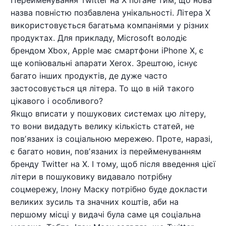
назва повністю позбавлена унікальності. Літера X
використовується багатьма компаніями у різних
продуктах. Для прикладу, Microsoft володіє
брендом Xbox, Apple має смартфони iPhone X, є
ще копіювальні апарати Xerox. Зрештою, існує
багато інших продуктів, де дуже часто
застосовується ця літера. То що в ній такого
цікавого і особливого?
Якщо вписати у пошукових системах цю літеру,
то вони видадуть велику кількість статей, не
повʼязаних із соціальною мережею. Проте, наразі,
є багато новин, повʼязаних із перейменуванням
бренду Twitter на X. І тому, щоб після введення цієї
літери в пошуковику видавало потрібну
соцмережу, Ілону Маску потрібно буде докласти
великих зусиль та значних коштів, аби на
першому місці у видачі була саме ця соціальна