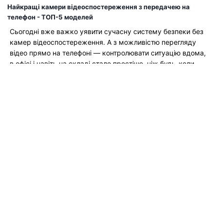
Найкращі камери відеоспостереження з передачею на
телефон - ТОП-5 моделей
Сьогодні вже важко уявити сучасну систему безпеки без
камер відеоспостереження. А з можливістю перегляду
відео прямо на телефоні — контролювати ситуацію вдома,
в офісі і навіть на складі стало простіше, ніж будь-коли.
Уявіть: ви поїхали у відпустку, але можете у будь-який
момент відкрити програму та подивитися, що
відбувається у дворі....
Читати Далі →