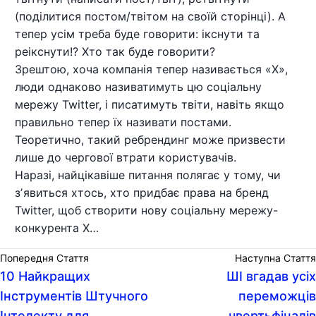
(поділитися постом/твітом на своїй сторінці). А
тепер усім треба буде говорити: ікснути та
реікснути!? Хто так буде говорити?
Зрештою, хоча компанія тепер називається «X»,
люди однаково називатимуть цю соціальну
мережу Twitter, і писатимуть твіти, навіть якщо
правильно тепер їх називати постами.
Теоретично, такий ребрендинг може призвести
лише до чергової втрати користувачів.
Наразі, найцікавіше питання полягає у тому, чи
зʼявиться хтось, хто придбає права на бренд
Twitter, щоб створити нову соціальну мережу-
конкурента X…
Попередня Стаття
Наступна Стаття
10 Найкращих
ШІ вгадав усіх
Інструментів Штучного
переможців
Інтелекту для
чвертьфіналів