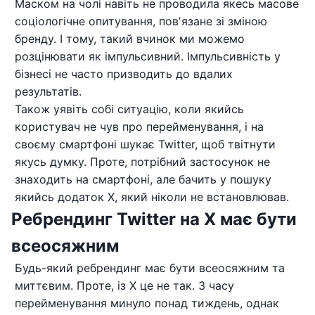
Маском на чолі навіть не проводила якесь масове
соціологічне опитування, повʼязане зі зміною
бренду. І тому, такий вчинок ми можемо
розцінювати як імпульсивний. Імпульсивність у
бізнесі не часто призводить до вдалих
результатів.
Також уявіть собі ситуацію, коли якийсь
користувач не чув про перейменування, і на
своєму смартфоні шукає Twitter, щоб твітнути
якусь думку. Проте, потрібний застосунок не
знаходить на смартфоні, але бачить у пошуку
якийсь додаток X, який ніколи не встановлював.
Ребрендинг Twitter на X має бути
всеосяжним
Будь-який ребрендинг має бути всеосяжним та
миттєвим. Проте, із X це не так. З часу
перейменування минуло понад тиждень, однак