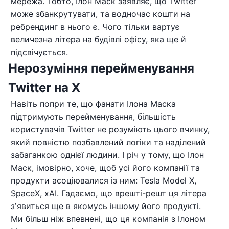
мережа. Тобто, Ілон Маск заявляє, що Twitter
може збанкрутувати, та водночас кошти на
ребрендинг в нього є. Чого тільки вартує
величезна літера на будівлі офісу, яка ще й
підсвічується.
Нерозуміння перейменування
Twitter на X
Навіть попри те, що фанати Ілона Маска
підтримують перейменування, більшість
користувачів Twitter не розуміють цього вчинку,
який повністю позбавлений логіки та наділений
забаганкою однієї людини. І річ у тому, що Ілон
Маск, імовірно, хоче, щоб усі його компанії та
продукти асоціювалися із ним: Tesla Model X,
SpaceX, xAI. Гадаємо, що врешті-решт ця літера
зʼявиться ще в якомусь іншому його продукті.
Ми більш ніж впевнені, що ця компанія з Ілоном