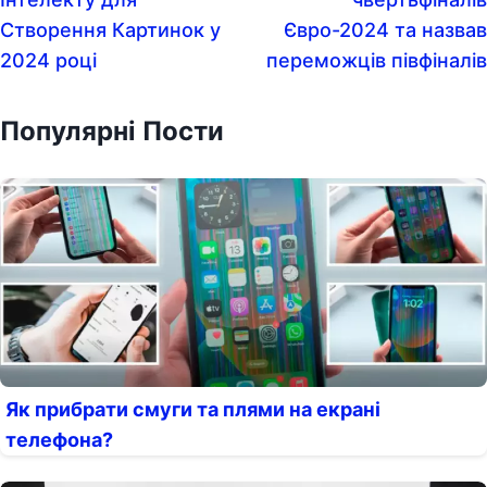
Створення Картинок у
Євро-2024 та назвав
2024 році
переможців півфіналів
Популярні Пости
Як прибрати смуги та плями на екрані
телефона?