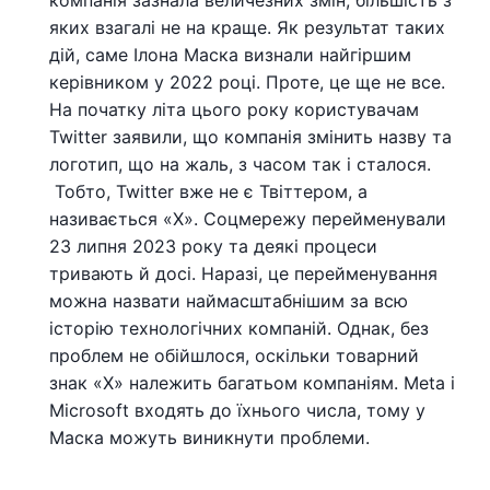
компанія зазнала величезних змін, більшість з
яких взагалі не на краще. Як результат таких
дій, саме Ілона Маска визнали найгіршим
керівником у 2022 році. Проте, це ще не все.
На початку літа цього року користувачам
Twitter заявили, що компанія змінить назву та
логотип, що на жаль, з часом так і сталося.
Тобто, Twitter вже не є Твіттером, а
називається «X». Соцмережу перейменували
23 липня 2023 року та деякі процеси
тривають й досі. Наразі, це перейменування
можна назвати наймасштабнішим за всю
історію технологічних компаній. Однак, без
проблем не обійшлося, оскільки товарний
знак «X» належить багатьом компаніям. Meta і
Microsoft входять до їхнього числа, тому у
Маска можуть виникнути проблеми.