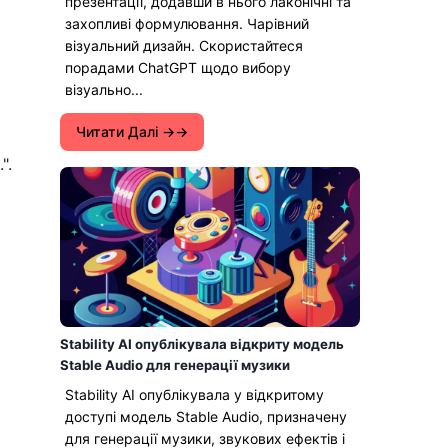
презентації, додавши в нього лаконічні та
захопливі формулювання. Чарівний
візуальний дизайн. Скористайтеся
порадами ChatGPT щодо вибору
візуально...
Читати Далі →
".
Stability AI опублікувала відкриту модель
Stable Audio для генерації музики
Stability AI опублікувала у відкритому
доступі модель Stable Audio, призначену
для генерації музики, звукових ефектів і