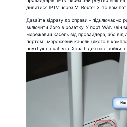
провайдерів. IPTV через цей роутер ніяк не
дивитися IPTV через Mi Router 3, то вам п
Давайте відразу до справи - підключаємо р
включити його в розетку. У порт WAN (він 
мережевий кабель від провайдера, або від 
портом і мережевий кабель (якого в компле
ноутбук по кабелю. Хоча б для настройки, 