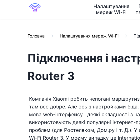
Налаштування
мереж Wi-Fi
т
Головна
Налаштування мереж Wi-Fi
Під
Підключення і наст
Router 3
Компанія Xiaomi робить непогані маршрутиза
там все добре. Але ось з настройками біда.
мова web-інтерфейсу і деякі складності з н
використовують деякі популярні інтернет-п
проблем (для Ростелеком, Дом.ру і т. Д.). У
Wi-Fi Router 3. У моєму випадку це Internati