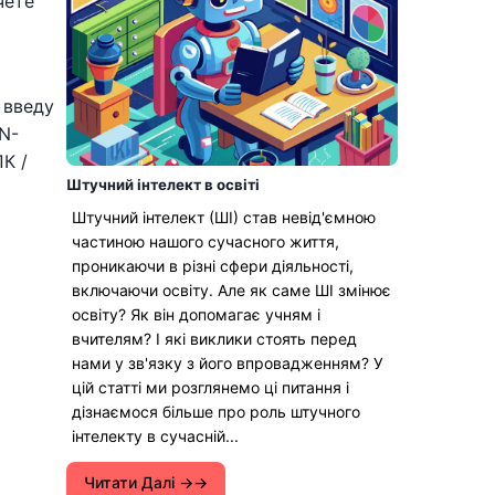
чете
 введу
N-
К /
Штучний інтелект в освіті
Штучний інтелект (ШІ) став невід'ємною
частиною нашого сучасного життя,
проникаючи в різні сфери діяльності,
включаючи освіту. Але як саме ШІ змінює
освіту? Як він допомагає учням і
вчителям? І які виклики стоять перед
нами у зв'язку з його впровадженням? У
цій статті ми розглянемо ці питання і
дізнаємося більше про роль штучного
інтелекту в сучасній...
Читати Далі →