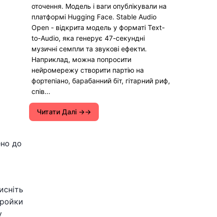
оточення. Модель і ваги опублікували на
платформі Hugging Face. Stable Audio
Open - відкрита модель у форматі Text-
to-Audio, яка генерує 47-секундні
музичні семпли та звукові ефекти.
Наприклад, можна попросити
нейромережу створити партію на
фортепіано, барабанний біт, гітарний риф,
спів...
Читати Далі →
ено до
исніть
тройки
у