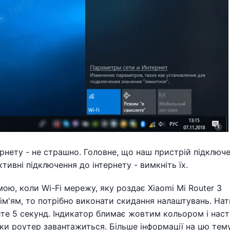
рнету - не страшно. Головне, що наш пристрій підключ
тивні підключення до інтернету - вимкніть їх.
ою, коли Wi-Fi мережу, яку роздає Xiaomi Mi Router 3
 ім'ям, то потрібно виконати скидання налаштувань. Нат
йте 5 секунд. Індикатор блимає жовтим кольором і нас
оки роутер завантажиться. Більше інформації на цю тем