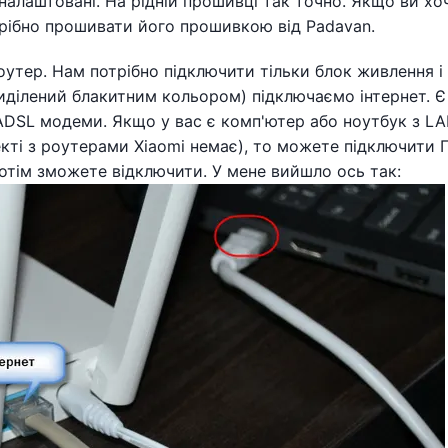
 налаштовані. На рідній прошивці так точно. Якщо ви хо
отрібно прошивати його прошивкою від Padavan.
оутер. Нам потрібно підключити тільки блок живлення і
виділений блакитним кольором) підключаємо інтернет. Є
ADSL модеми. Якщо у вас є комп'ютер або ноутбук з LA
кті з роутерами Xiaomi немає), то можете підключити П
потім зможете відключити. У мене вийшло ось так: