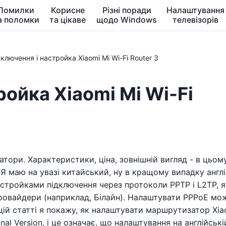
Помилки
Корисне
Різні поради
Налаштування
а поломки
та цікаве
щодо Windows
телевізорів
ключення і настройка Xiaomi Mi Wi-Fi Router 3
ройка Xiaomi Mi Wi-Fi
тори. Характеристики, ціна, зовнішній вигляд - в цьому
 Я маю на увазі китайський, ну в кращому випадку англ
астройками підключення через протоколи PPTP і L2TP, я
ровайдери (наприклад, Білайн). Налаштувати PPPoE мо
 цій статті я покажу, як налаштувати маршрутизатор Xia
onal Version, і це означає, що налаштування на англійські