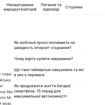
Налаштування
Питання та
Сторінки
маршрутизаторів
відповіді
Як мобільні проксі впливають на
швидкість інтернет-зʼєднання?
Чому варто купити навушники?
Що таке геймерські навушники та які
 плані
в них є переваги
ійська
кі
Як продовжити життя батареї
смартфона: 15 порад для
жна без
максимальної автономності
omi Mi
й мові,