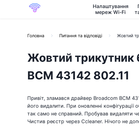
Налаштування
мереж Wi-Fi
т
Головна
Питання та відповіді
Жовтий тр
Жовтий трикутник 
BCM 43142 802.11
Привіт, зламався драйвер Broadcom BCM 4314
його видалити. При оновленні конфігурації о
так само не справний. Пробував видаляти чер
Чистив реєстр через Ccleaner. Нічого не доп