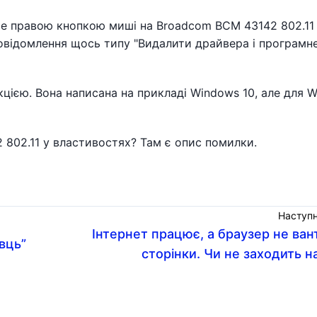
те правою кнопкою миші на Broadcom BCM 43142 802.11 
повідомлення щось типу "Видалити драйвера і програмн
кцією. Вона написана на прикладі Windows 10, але для 
802.11 у властивостях? Там є опис помилки.
Наступн
Інтернет працює, а браузер не ва
вць”
сторінки. Чи не заходить н