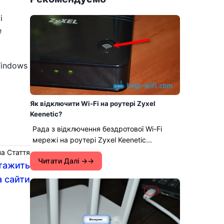
і
е
Windows
Як відключити Wi-Fi на роутері Zyxel
Keenetic?
Рада з відключення бездротової Wi-Fi
мережі на роутері Zyxel Keenetic...
а Стаття
Читати Далі →
нтажить
а сайти