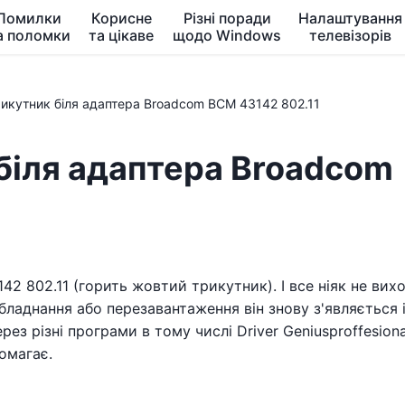
Помилки
Корисне
Різні поради
Налаштування
а поломки
та цікаве
щодо Windows
телевізорів
икутник біля адаптера Broadcom BCM 43142 802.11
біля адаптера Broadcom
2 802.11 (горить жовтий трикутник). І все ніяк не вих
бладнання або перезавантаження він знову з'являється і
ез різні програми в тому числі Driver Geniusproffesiona
омагає.