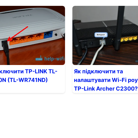
дключити TP-LINK TL-
Як підключити та
N (TL-WR741ND)
налаштувати Wi-Fi ро
TP-Link Archer C2300?