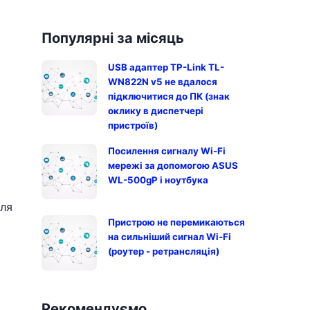
Популярні за місяць
USB адаптер TP-Link TL-
WN822N v5 не вдалося
підключитися до ПК (знак
оклику в диспетчері
пристроїв)
Посилення сигналу Wi-Fi
мережі за допомогою ASUS
WL-500gP і ноутбука
для
Пристрою не перемикаються
на сильніший сигнал Wi-Fi
(роутер - ретрансляція)
Рекомендуємо