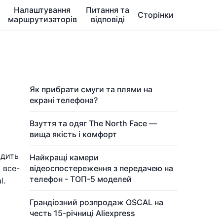
Налаштування
Питання та
Сторінки
маршрутизаторів
відповіді
Як прибрати смуги та плями на
екрані телефона?
Взуття та одяг The North Face —
вища якість і комфорт
одить
Найкращі камери
 все-
відеоспостереження з передачею на
телефон - ТОП-5 моделей
l.
Грандіозний розпродаж OSCAL на
честь 15-річниці Aliexpress