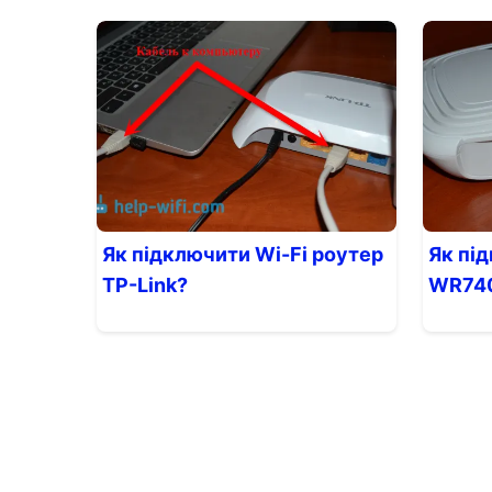
Як підключити Wi-Fi роутер
Як пі
TP-Link?
WR740