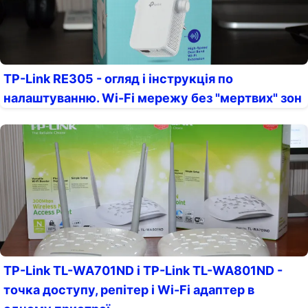
TP-Link RE305 - огляд і інструкція по
налаштуванню. Wi-Fi мережу без "мертвих" зон
TP-Link TL-WA701ND і TP-Link TL-WA801ND -
точка доступу, репітер і Wi-Fi адаптер в