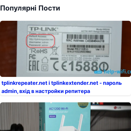
Популярні Пости
tplinkrepeater.net і tplinkextender.net - пароль
admin, вхід в настройки репитера