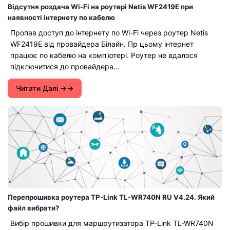
Відсутня роздача Wi-Fi на роутері Netis WF2419E при
наявності інтернету по кабелю
Пропав доступ до інтернету по Wi-Fi через роутер Netis
WF2419E від провайдера Білайн. Пр цьому інтернет
працює по кабелю на комп'ютері. Роутер не вдалося
підключитися до провайдера...
Читати Далі →
Перепрошивка роутера TP-Link TL-WR740N RU V4.24. Який
файл вибрати?
Вибір прошивки для маршрутизатора TP-Link TL-WR740N