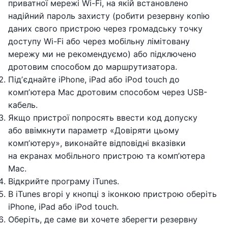
приватної мережі Wi-Fi, на якій встановлено
надійний пароль захисту (робити резервну копію
даних свого пристрою через громадську точку
доступу Wi-Fi або через мобільну лімітовану
мережу ми не рекомендуємо) або підключено
дротовим способом до маршрутизатора.
Підʼєднайте iPhone, iPad або iPod touch до
компʼютера Mac дротовим способом через USB-
кабель.
Якщо пристрої попросять ввести код допуску
або ввімкнути параметр «Довіряти цьому
компʼютеру», виконайте відповідні вказівки
на екранах мобільного пристрою та компʼютера
Mac.
Відкрийте програму iTunes.
В iTunes вгорі у кнопці з іконкою пристрою оберіть
iPhone, iPad або iPod touch.
Оберіть, де саме ви хочете зберегти резервну