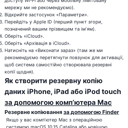
доступу Wi-Fi або через мобільну лімітовану
мережу ми не рекомендуємо).
Відкрийте застосунок «Параметри».
Перейдіть у Apple ID (перший пункт згори,
позначений вашим прізвищем та імʼям).
Оберіть «iCloud».
Оберіть «Архівація в iCloud».
Натисніть на «Виконати зараз» (там же ми
рекомендуємо перетягнути повзунок для активації,
щоб система самостійно створювала резервні
копії щодня).
Як створити резервну копію
даних iPhone, iPad або iPod touch
за допомогою компʼютера Mac
Резервне копіювання
за допомогою Finder
Якщо у вас компʼютер Mac з операційною
системою macOS 10.15 Catalina або новішою