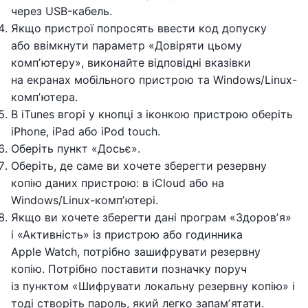
через USB-кабель.
Якщо пристрої попросять ввести код допуску
або ввімкнути параметр «Довіряти цьому
компʼютеру», виконайте відповідні вказівки
на екранах мобільного пристрою та Windows/Linux-
компʼютера.
В iTunes вгорі у кнопці з іконкою пристрою оберіть
iPhone, iPad або iPod touch.
Оберіть пункт «Досьє».
Оберіть, де саме ви хочете зберегти резервну
копію даних пристрою: в iCloud або на
Windows/Linux-компʼютері.
Якщо ви хочете зберегти дані програм «Здоровʼя»
і «Активність» із пристрою або годинника
Apple Watch, потрібно зашифрувати резервну
копію. Потрібно поставити позначку поруч
із пунктом «Шифрувати локальну резервну копію» і
тоді створіть пароль, який легко запамʼятати.