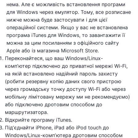
нема. Але є можливість встановлення програми
для Windows через емулятор. Тому, все розписане
нижче можна буде застосувати і для цієї
операційної системи. Якщо у вас не встановлена
програма iTunes для Windows, то завантажити її
можна за цим посиланням з офіційного сайту
Apple або із магазина Microsoft Store.
Переконайтеся, що ваш Windows/Linux-
компʼютер підключено до приватної мережі Wi-Fi,
на якій встановлено надійний пароль захисту
(робити резервну копію даних свого пристрою
через громадську точку доступу Wi-Fi або через
мобільну лімітовану мережу ми не рекомендуємо)
або підключено дротовим способом до
маршрутизатора.
Відкрийте програму iTunes.
Підʼєднайти iPhone, iPad або iPod touch до
Windows/Linux-компʼютера дротовим способом