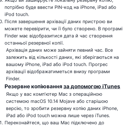
потрібно буде ввести PIN-код на iPhone, iPad або
iPod touch.
Після завершення архівації даних пристрою ви
можете перевірити, чи її було створено. В програмі
Finder має відобразитися дата й час створення
останньої резервної копії.
Архівація даних може зайняти певний час. Все
залежить від кількості даних, які зберігаються на
вашому iPhone, iPad або iPod touch. Прогрес
архівації відображатиметься внизу програми
Finder.
Резервне копіювання
за допомогою iTunes
Якщо у вас компʼютер Mac з операційною
системою macOS 10.14 Mojave або старішою
версію, то зробити резервну копію даних iPhone,
iPad або iPod touch можна лише через iTunes.
Переконайтеся, що ваш Mac підключено до