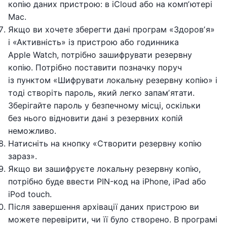
копію даних пристрою: в iCloud або на компʼютері
Mac.
Якщо ви хочете зберегти дані програм «Здоровʼя»
і «Активність» із пристрою або годинника
Apple Watch, потрібно зашифрувати резервну
копію. Потрібно поставити позначку поруч
із пунктом «Шифрувати локальну резервну копію» і
тоді створіть пароль, який легко запамʼятати.
Зберігайте пароль у безпечному місці, оскільки
без нього відновити дані з резервних копій
неможливо.
Натисніть на кнопку «Створити резервну копію
зараз».
Якщо ви зашифруєте локальну резервну копію,
потрібно буде ввести PIN-код на iPhone, iPad або
iPod touch.
Після завершення архівації даних пристрою ви
можете перевірити, чи її було створено. В програмі