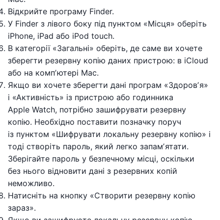
Відкрийте програму Finder.
У Finder з лівого боку під пунктом «Місця» оберіть
iPhone, iPad або iPod touch.
В категорії «Загальні» оберіть, де саме ви хочете
зберегти резервну копію даних пристрою: в iCloud
або на компʼютері Mac.
Якщо ви хочете зберегти дані програм «Здоровʼя»
і «Активність» із пристрою або годинника
Apple Watch, потрібно зашифрувати резервну
копію. Необхідно поставити позначку поруч
із пунктом «Шифрувати локальну резервну копію» і
тоді створіть пароль, який легко запамʼятати.
Зберігайте пароль у безпечному місці, оскільки
без нього відновити дані з резервних копій
неможливо.
Натисніть на кнопку «Створити резервну копію
зараз».
Якщо ви зашифруєте локальну резервну копію,