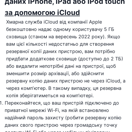
даних iPhone, iPad або iPod touch
за допомогою iCloud
Хмарна служба iCloud від компанії Apple
безкоштовно надає одному користувачу 5 ГБ
сховища (станом на вересень 2022 року). Якщо
вам цієї кількості недостатньо для створення
резервної копії даних пристрою, вам потрібно
придбати додаткове сховище (доступно до 2 ТБ)
або видалити непотрібні дані на пристрої, щоб
зменшити розмір архівації, або здійснити
резервну копію даних пристрою не через iCloud, а
через компʼютер. В такому випадку, ця резервна
копія зберігатиметься на компʼютері.
Переконайтеся, що ваш пристрій підключено до
приватної мережі Wi-Fi, на якій встановлено
надійний пароль захисту (робити резервну копію
даних свого пристрою через громадську точку