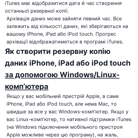
iTunes має відобразитися дата й час створення
останньої резервної копії.
Архівація даних може зайняти певний час. Все
залежить від кількості даних, які зберігаються на
вашому iPhone, iPad або iPod touch. Прогрес
архівації відображатиметься в програмі iTunes.
Як створити резервну копію
даних iPhone, iPad або iPod touch
за допомогою Windows/Linux-
компʼютера
Якщо у вас мобільний пристрій Apple, а саме
iPhone, iPad або iPod touch, але нема Mac, то
швидше за все у вас Windows-компʼютер. Якщо у
вас Linux-компʼютер, то нативної підтримки iTunes
(на Windows підключення мобільного пристроя
Apple можливе через цю програму), на жаль,