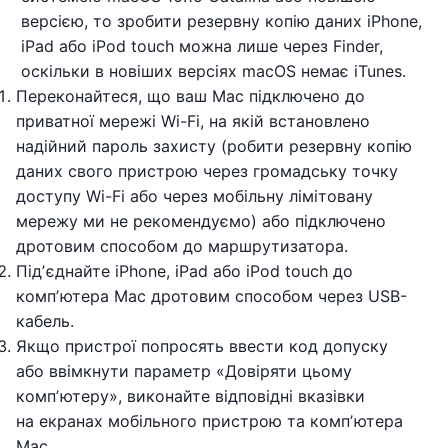
версією, то зробити резервну копію даних iPhone,
iPad або iPod touch можна лише через Finder,
оскільки в новіших версіях macOS немає iTunes.
Переконайтеся, що ваш Mac підключено до
приватної мережі Wi-Fi, на якій встановлено
надійний пароль захисту (робити резервну копію
даних свого пристрою через громадську точку
доступу Wi-Fi або через мобільну лімітовану
мережу ми не рекомендуємо) або підключено
дротовим способом до маршрутизатора.
Підʼєднайте iPhone, iPad або iPod touch до
компʼютера Mac дротовим способом через USB-
кабель.
Якщо пристрої попросять ввести код допуску
або ввімкнути параметр «Довіряти цьому
компʼютеру», виконайте відповідні вказівки
на екранах мобільного пристрою та компʼютера
Mac.