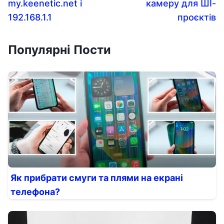
my.keenetic.net і
камеру для ШІ-
192.168.1.1
проєктів
Популярні Пости
Як прибрати смуги та плями на екрані
телефона?