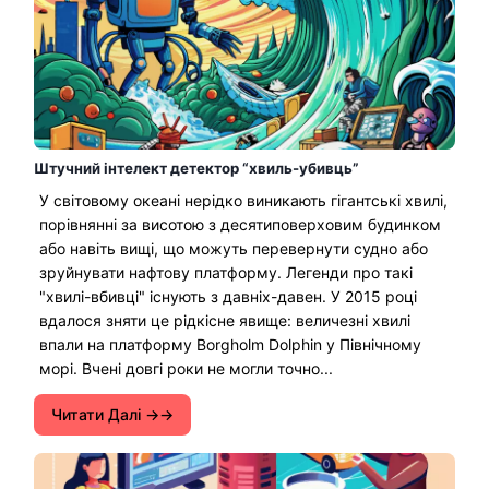
Штучний інтелект детектор “хвиль-убивць”
У світовому океані нерідко виникають гігантські хвилі,
порівнянні за висотою з десятиповерховим будинком
або навіть вищі, що можуть перевернути судно або
зруйнувати нафтову платформу. Легенди про такі
"хвилі-вбивці" існують з давніх-давен. У 2015 році
вдалося зняти це рідкісне явище: величезні хвилі
впали на платформу Borgholm Dolphin у Північному
морі. Вчені довгі роки не могли точно...
Читати Далі →