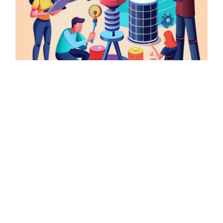
Коли закінчаться дані для навчання мовних моделей ші?
У найближчі 2 роки може виникнути найдивніший
дефіцит за всю історію людства - закінчаться тексти,
створені людьми. Це призведе до того, що мовні
моделі (LLM) вичерпають дані для навчання,
спричинивши кризу масштабування. Такого висновку
дійшли дослідники, які вивчають вплив AI на наш світ.
300 трильйонів токенів - стільки створеного
людством тексту на сьогодні доступно для...
Читати Далі →