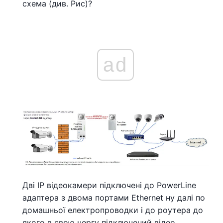
схема (див. Рис)?
ad
Дві IP відеокамери підключені до PowerLine
адаптера з двома портами Ethernet ну далі по
домашньої електропроводки і до роутера до
якого в свою чергу підключений відео