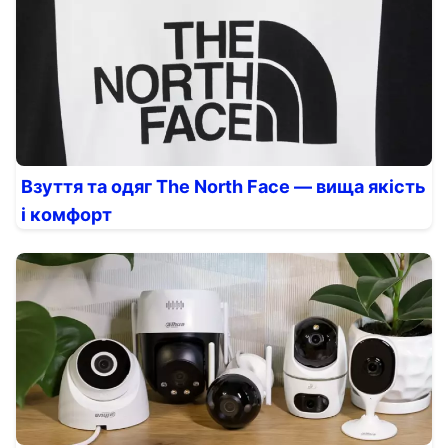
Взуття та одяг The North Face — вища якість
і комфорт