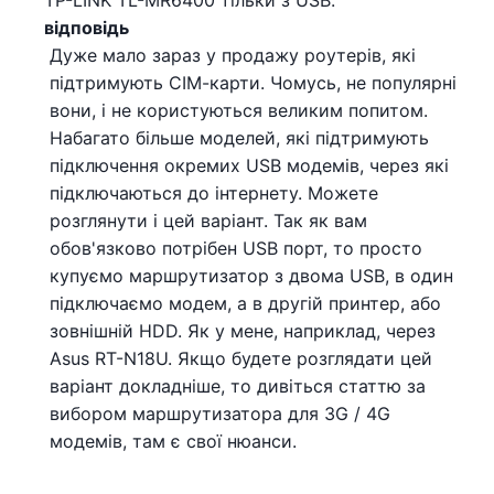
TP-LINK TL-MR6400 тільки з USB.
відповідь
Дуже мало зараз у продажу роутерів, які
підтримують СІМ-карти. Чомусь, не популярні
вони, і не користуються великим попитом.
Набагато більше моделей, які підтримують
підключення окремих USB модемів, через які
підключаються до інтернету. Можете
розглянути і цей варіант. Так як вам
обов'язково потрібен USB порт, то просто
купуємо маршрутизатор з двома USB, в один
підключаємо модем, а в другій принтер, або
зовнішній HDD. Як у мене, наприклад, через
Asus RT-N18U. Якщо будете розглядати цей
варіант докладніше, то дивіться статтю за
вибором маршрутизатора для 3G / 4G
модемів, там є свої нюанси.