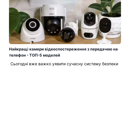
Найкращі камери відеоспостереження з передачею на
телефон - ТОП-5 моделей
Сьогодні вже важко уявити сучасну систему безпеки
без камер відеоспостереження. А з можливістю
перегляду відео прямо на телефоні — контролювати
ситуацію вдома, в офісі і навіть на складі стало
простіше, ніж будь-коли. Уявіть: ви поїхали у
відпустку, але можете у будь-який момент відкрити
програму та подивитися, що відбувається у дворі....
Читати Далі →