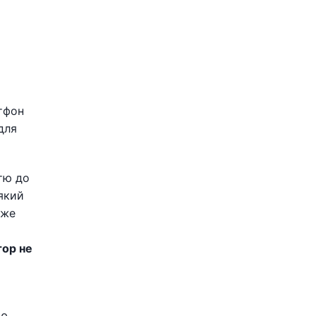
тфон
для
стю до
 який
оже
ор не
ю.