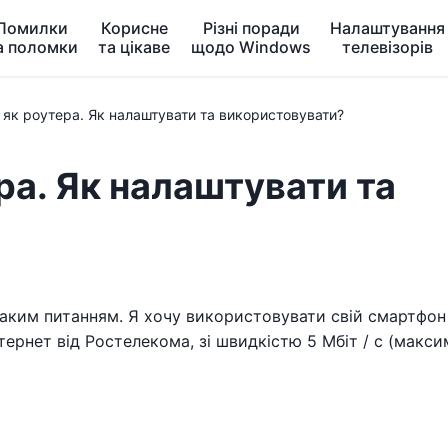
Помилки
Корисне
Різні поради
Налаштування
а поломки
та цікаве
щодо Windows
телевізорів
як роутера. Як налаштувати та використовувати?
а. Як налаштувати та
аким питанням. Я хочу використовувати свій смартфон
нтернет від Ростелекома, зі швидкістю 5 Мбіт / с (макси