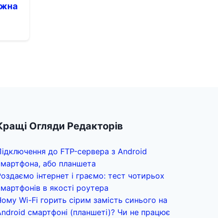
ожна
Кращі Огляди Редакторів
Підключення до FTP-сервера з Android
смартфона, або планшета
Роздаємо інтернет і граємо: тест чотирьох
смартфонів в якості роутера
Чому Wi-Fi горить сірим замість синього на
Android смартфоні (планшеті)? Чи не працює