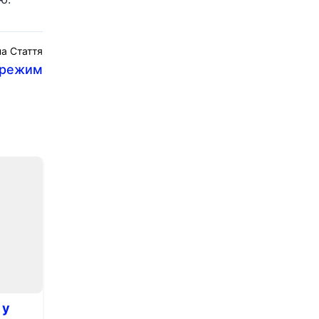
а Стаття
еорежим
 у