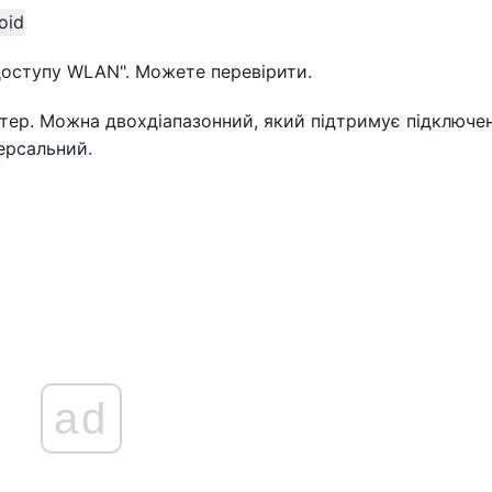
 доступу WLAN". Можете перевірити.
птер. Можна двохдіапазонний, який підтримує підключе
версальний.
ad