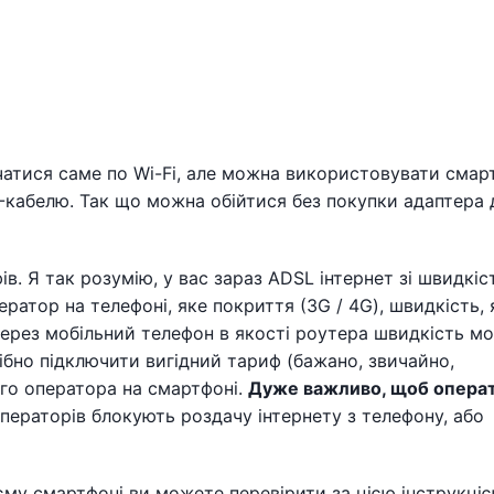
чатися саме по Wi-Fi, але можна використовувати смар
-кабелю. Так що можна обійтися без покупки адаптера 
ів. Я так розумію, у вас зараз ADSL інтернет зі швидкі
ператор на телефоні, яке покриття (3G / 4G), швидкість,
 через мобільний телефон в якості роутера швидкість м
ібно підключити вигідний тариф (бажано, звичайно,
ого оператора на смартфоні.
Дуже важливо, щоб операт
операторів блокують роздачу інтернету з телефону, або
єму смартфоні ви можете перевірити за цією інструкціє