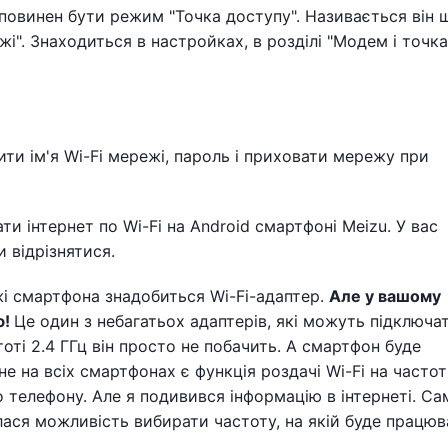
 повинен бути режим "Точка доступу". Називається він
жі". Знаходиться в настройках, в розділі "Модем і точка
ти ім'я Wi-Fi мережі, пароль і приховати мережу при
ти інтернет по Wi-Fi на Android смартфоні Meizu. У вас
 відрізнятися.
і смартфона знадобиться Wi-Fi-адаптер.
Але у вашому
ю!
Це один з небагатьох адаптерів, які можуть підключа
стоті 2.4 ГГц він просто не побачить. А смартфон буде
не на всіх смартфонах є функція роздачі Wi-Fi на частоті
 телефону. Але я подивився інформацію в інтернеті. Са
лася можливість вибирати частоту, на якій буде працюв