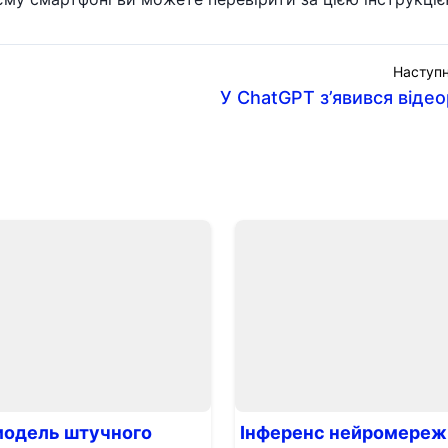
Наступн
У ChatGPT з’явився від
модель штучного
Інференс нейромереж