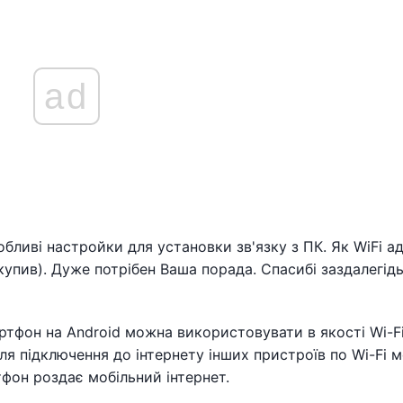
ad
обливі настройки для установки зв'язку з ПК. Як WiFi а
купив). Дуже потрібен Ваша порада. Спасибі заздалегідь
ртфон на Android можна використовувати в якості Wi-F
Для підключення до інтернету інших пристроїв по Wi-Fi м
тфон роздає мобільний інтернет.