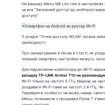
На вашому Meizu M8 Lite теж в настройках
за все "Загальний доступ до мобільної мере
доступу".
У розділі "Точка доступу WLAN" можна зміни
необхідності.
Про налаштування я писав в статті: як розда
новіший смартфон, настройки можуть трохи
Для підключення комп'ютера до Wi-Fi мереж
випадку TP-LINK Archer T1U не рекоменду
Wi-Fi тільки на частоті 5 ГГц. Мережі на ча
роздавати Wi-Fi саме на частоті 2.4 ГГц. Чи 
Перевірити особисто не можу, немає такого
Meizu, починаючи з прошивки Flyme 7 з'яви
точка доступу.