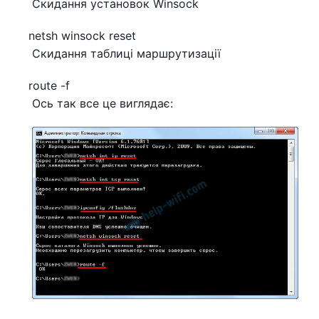
Скидання установок Winsock
netsh winsock reset
Скидання таблиці маршрутизації
route -f
Ось так все це виглядає: