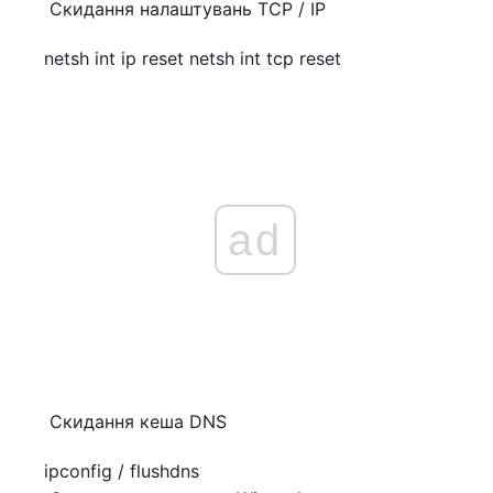
Скидання налаштувань TCP / IP
netsh int ip reset netsh int tcp reset
ad
Скидання кеша DNS
ipconfig / flushdns