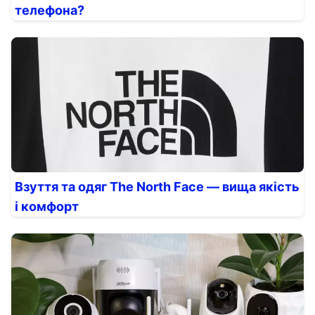
телефона?
Взуття та одяг The North Face — вища якість
і комфорт