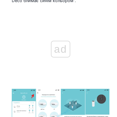
Deco блимає синім кольором".
ad