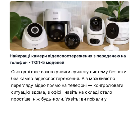
Найкращі камери відеоспостереження з передачею на
телефон - ТОП-5 моделей
Сьогодні вже важко уявити сучасну систему безпеки
без камер відеоспостереження. А з можливістю
перегляду відео прямо на телефоні — контролювати
ситуацію вдома, в офісі і навіть на складі стало
простіше, ніж будь-коли. Уявіть: ви поїхали у
відпустку, але можете у будь-який момент відкрити
програму та подивитися, що відбувається у дворі....
Читати Далі →