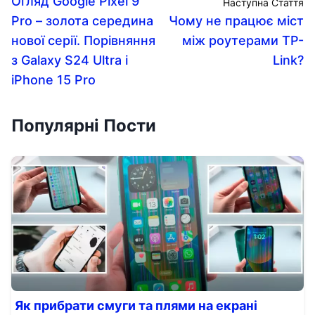
Огляд Google Pixel 9
Наступна Стаття
Pro – золота середина
Чому не працює міст
нової серії. Порівняння
між роутерами TP-
з Galaxy S24 Ultra і
Link?
iPhone 15 Pro
Популярні Пости
Як прибрати смуги та плями на екрані