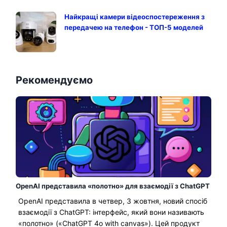
Найкращі камери відеоспостереження з
передачею на телефон - ТОП-5 моделей
Рекомендуємо
OpenAI представила «полотно» для взаємодії з ChatGPT
OpenAI представила в четвер, 3 жовтня, новий спосіб
взаємодії з ChatGPT: інтерфейс, який вони називають
«полотно» («ChatGPT 4o with canvas»). Цей продукт