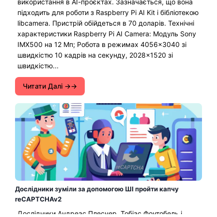
використання в АІ-проєктах. Зазначається, що вона
підходить для роботи з Raspberry Pi AI Kit і бібліотекою
libcamera. Пристрій обійдеться в 70 доларів. Технічні
характеристики Raspberry Pi AI Camera: Модуль Sony
IMX500 на 12 Мп; Робота в режимах 4056×3040 зі
швидкістю 10 кадрів на секунду, 2028×1520 зі
швидкістю...
Читати Далі →
Дослідники зуміли за допомогою ШІ пройти капчу
reCAPTCHAv2
Дослідники Андреас Плеснер, Тобіас Фонтобель і