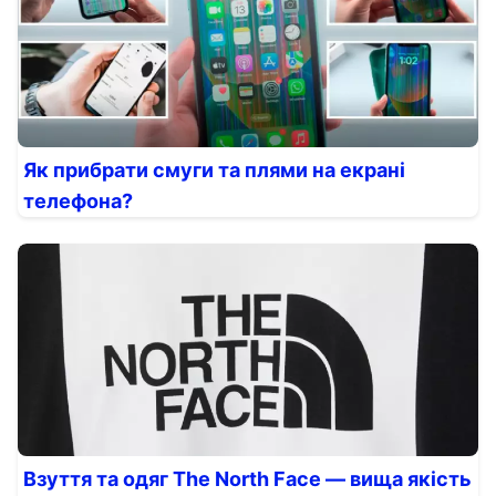
Як прибрати смуги та плями на екрані
телефона?
Взуття та одяг The North Face — вища якість