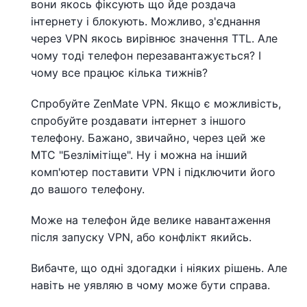
вони якось фіксують що йде роздача
інтернету і блокують. Можливо, з'єднання
через VPN якось вирівнює значення TTL. Але
чому тоді телефон перезавантажується? І
чому все працює кілька тижнів?
Спробуйте ZenMate VPN. Якщо є можливість,
спробуйте роздавати інтернет з іншого
телефону. Бажано, звичайно, через цей же
МТС "Безлімітіще". Ну і можна на інший
комп'ютер поставити VPN і підключити його
до вашого телефону.
Може на телефон йде велике навантаження
після запуску VPN, або конфлікт якийсь.
Вибачте, що одні здогадки і ніяких рішень. Але
навіть не уявляю в чому може бути справа.