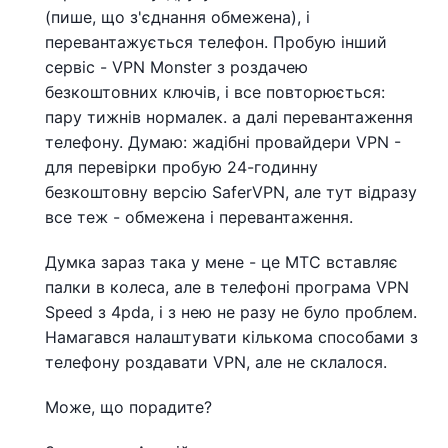
(пише, що з'єднання обмежена), і
перевантажується телефон. Пробую інший
сервіс - VPN Monster з роздачею
безкоштовних ключів, і все повторюється:
пару тижнів нормалек. а далі перевантаження
телефону. Думаю: жадібні провайдери VPN -
для перевірки пробую 24-годинну
безкоштовну версію SaferVPN, але тут відразу
все теж - обмежена і перевантаження.
Думка зараз така у мене - це МТС вставляє
палки в колеса, але в телефоні програма VPN
Speed ​​з 4pda, і з нею не разу не було проблем.
Намагався налаштувати кількома способами з
телефону роздавати VPN, але не склалося.
Може, що порадите?