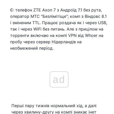
Є: телефон ZTE Axon 7 з Андроїд 7.1 без рута,
оператор МТС "Безлімітіще"; комп з Віндовс 8.1
і зміненим TTL. Працює роздача як і через USB,
так і через WiFi без питань. Але з прицілом на
торренти включаю на компі VPN від Whoer на
пробу через сервер Нідерландів на
необмежений період.
ad
Перші пару тижнів нормальний хід, а далі
через хвилину-другу на компі зникає інет