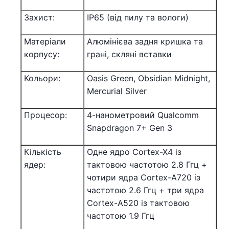
Захист:
IP65 (від пилу та вологи)
Матеріали
Алюмінієва задня кришка та
корпусу:
грані, скляні вставки
Кольори:
Oasis Green, Obsidian Midnight,
Mercurial Silver
Процесор:
4-нанометровий Qualcomm
Snapdragon 7+ Gen 3
Кількість
Одне ядро Cortex-X4 із
ядер:
тактовою частотою 2.8 Ггц +
чотири ядра Cortex-A720 із
частотою 2.6 Ггц + три ядра
Cortex-A520 із тактовою
частотою 1.9 Ггц