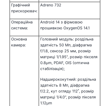
Графічний
Adreno 732
прискорювач:
Операційна
Android 14 з фірмовою
система:
прошивкою OxygenOS 14.1
Основна
Головний модуль: роздільна
камера:
здатність 50 Мп, діафрагма
f/1.8, сенсор 25 мм, розмір
матриці 1/1.95", розмір пікселя
0.8µm, PDAF, OIS (оптична
стабілізація);
Надширококутний: роздільна
здатність 8 Мп, діафрагма
f/2.2, кут огляду 112˚, розмір
матриці 1/4.0", розмір пікселя
1.12µm