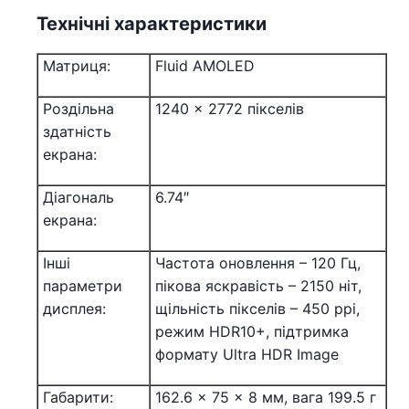
Технічні характеристики
Матриця:
Fluid AMOLED
Роздільна
1240 x 2772 пікселів
здатність
екрана:
Діагональ
6.74″
екрана:
Інші
Частота оновлення – 120 Гц,
параметри
пікова яскравість – 2150 ніт,
дисплея:
щільність пікселів – 450 ppi,
режим HDR10+, підтримка
формату Ultra HDR Image
Габарити:
162.6 x 75 x 8 мм, вага 199.5 г