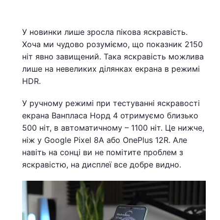
У новинки лише зросла пікова яскравість.
Хоча ми чудово розуміємо, що показник 2150
ніт явно завищений. Така яскравість можлива
лише на невеликих ділянках екрана в режимі
HDR.
У ручному режимі при тестуванні яскравості
екрана Ванпласа Норд 4 отримуємо близько
500 ніт, в автоматичному – 1100 ніт. Це нижче,
ніж у Google Pixel 8A або OnePlus 12R. Але
навіть на сонці ви не помітите проблем з
яскравістю, на дисплеї все добре видно.